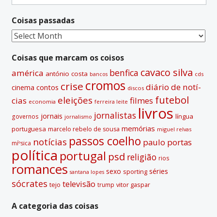
for:
n
Coisas passadas
a
t
Coisas
i
passadas
v
Coisas que marcam os coisos
e
cavaco silva
benfica
américa
antónio costa
cds
bancos
:
cromos
crise
diário de notí­
contos
cinema
discos
futebol
eleições
cias
filmes
economia
ferreira leite
livros
jornalistas
jornais
lí­ngua
governos
jornalismo
memórias
portuguesa
marcelo rebelo de sousa
miguel relvas
passos coelho
notí­cias
paulo portas
míºsica
polí­tica
portugal
psd
religião
rios
romances
sexo
séries
sporting
santana lopes
sócrates
televisão
tejo
vitor gaspar
trump
A categoria das coisas