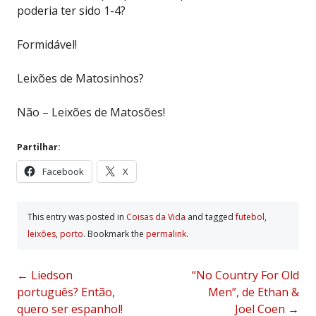
poderia ter sido 1-4?
Formidável!
Leixões de Matosinhos?
Não – Leixões de Matosões!
Partilhar:
Facebook
X
This entry was posted in
Coisas da Vida
and tagged
futebol
,
leixões
,
porto
. Bookmark the
permalink
.
Post
←
Liedson
“No Country For Old
português? Então,
Men”, de Ethan &
navigation
quero ser espanhol!
Joel Coen
→