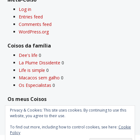
Log in
Entries feed
Comments feed
WordPress.org
Coisos da famí­lia
Dee's life
0
La Plume Dissidente
0
Life is simple
0
Macacos sem galho
0
Os Especialistas
0
Os meus Coisos
Deus
0
Privacy & Cookies: This site uses cookies. By continuing to use this
Velho Coiso
0
website, you agree to their use.
To find out more, including how to control cookies, see here:
Cookie
Policy