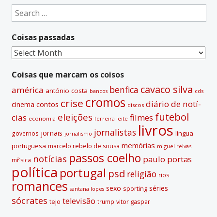
e
Search
r
for:
n
Coisas passadas
a
t
Coisas
i
passadas
v
Coisas que marcam os coisos
e
cavaco silva
benfica
américa
antónio costa
cds
bancos
:
cromos
crise
diário de notí­
contos
cinema
discos
futebol
eleições
cias
filmes
economia
ferreira leite
livros
jornalistas
jornais
lí­ngua
governos
jornalismo
memórias
portuguesa
marcelo rebelo de sousa
miguel relvas
passos coelho
notí­cias
paulo portas
míºsica
polí­tica
portugal
psd
religião
rios
romances
sexo
séries
sporting
santana lopes
sócrates
televisão
tejo
vitor gaspar
trump