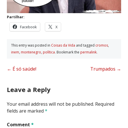
Partilhar:
Facebook
X
This entry was posted in
Coisas da Vida
and tagged
cromos
,
inem
,
montenegro
,
política
. Bookmark the
permalink
.
Post
←
É só saúde!
Trumpados
→
navigation
Leave a Reply
Your email address will not be published.
Required
fields are marked
*
Comment
*