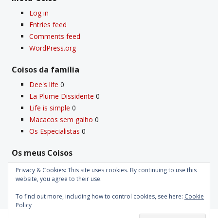
Log in
Entries feed
Comments feed
WordPress.org
Coisos da famí­lia
Dee's life
0
La Plume Dissidente
0
Life is simple
0
Macacos sem galho
0
Os Especialistas
0
Os meus Coisos
Deus
0
Privacy & Cookies: This site uses cookies. By continuing to use this
Velho Coiso
0
website, you agree to their use.
To find out more, including how to control cookies, see here:
Cookie
Policy