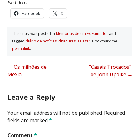
Partilhar:
Facebook
X
This entry was posted in
Memórias de um Ex-Fumador
and
tagged
diário de notí­cias
,
ditaduras
,
salazar
. Bookmark the
permalink
.
Post
←
Os milhões de
“Casais Trocados”,
Mexia
de John Updike
→
navigation
Leave a Reply
Your email address will not be published.
Required
fields are marked
*
Comment
*