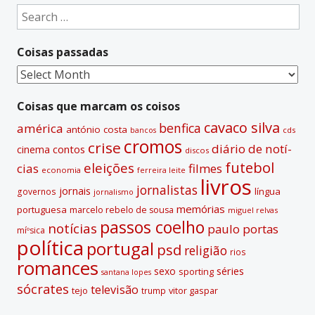
e
Search
r
for:
n
Coisas passadas
a
t
Coisas
i
passadas
v
Coisas que marcam os coisos
e
cavaco silva
benfica
américa
antónio costa
cds
bancos
:
cromos
crise
diário de notí­
contos
cinema
discos
futebol
eleições
cias
filmes
economia
ferreira leite
livros
jornalistas
jornais
lí­ngua
governos
jornalismo
memórias
portuguesa
marcelo rebelo de sousa
miguel relvas
passos coelho
notí­cias
paulo portas
míºsica
polí­tica
portugal
psd
religião
rios
romances
sexo
séries
sporting
santana lopes
sócrates
televisão
tejo
vitor gaspar
trump