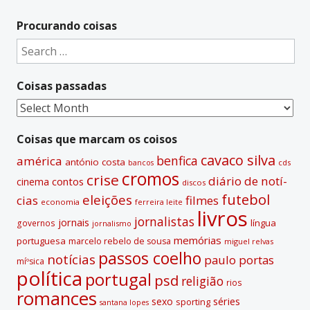
l
t
Procurando coisas
e
Search
r
for:
n
Coisas passadas
a
t
Coisas
i
passadas
v
Coisas que marcam os coisos
e
cavaco silva
benfica
américa
antónio costa
cds
bancos
:
cromos
crise
diário de notí­
contos
cinema
discos
futebol
eleições
cias
filmes
economia
ferreira leite
livros
jornalistas
jornais
lí­ngua
governos
jornalismo
memórias
portuguesa
marcelo rebelo de sousa
miguel relvas
passos coelho
notí­cias
paulo portas
míºsica
polí­tica
portugal
psd
religião
rios
romances
sexo
séries
sporting
santana lopes