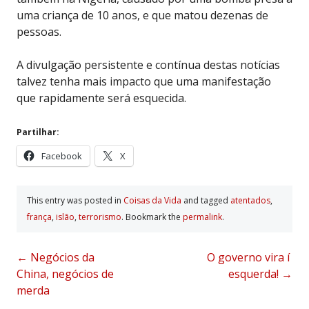
uma criança de 10 anos, e que matou dezenas de
pessoas.
A divulgação persistente e contínua destas notícias
talvez tenha mais impacto que uma manifestação
que rapidamente será esquecida.
Partilhar:
Facebook
X
This entry was posted in
Coisas da Vida
and tagged
atentados
,
frança
,
islão
,
terrorismo
. Bookmark the
permalink
.
Post
←
Negócios da
O governo vira í
China, negócios de
esquerda!
→
navigation
merda