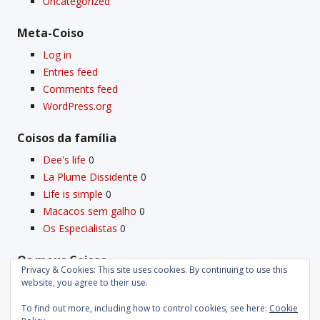
Uncategorized
Meta-Coiso
Log in
Entries feed
Comments feed
WordPress.org
Coisos da famí­lia
Dee's life
0
La Plume Dissidente
0
Life is simple
0
Macacos sem galho
0
Os Especialistas
0
Os meus Coisos
Privacy & Cookies: This site uses cookies. By continuing to use this
Deus
0
website, you agree to their use.
Velho Coiso
0
To find out more, including how to control cookies, see here:
Cookie