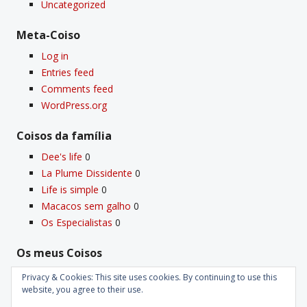
Uncategorized
Meta-Coiso
Log in
Entries feed
Comments feed
WordPress.org
Coisos da famí­lia
Dee's life
0
La Plume Dissidente
0
Life is simple
0
Macacos sem galho
0
Os Especialistas
0
Os meus Coisos
Deus
0
Privacy & Cookies: This site uses cookies. By continuing to use this
Velho Coiso
0
website, you agree to their use.