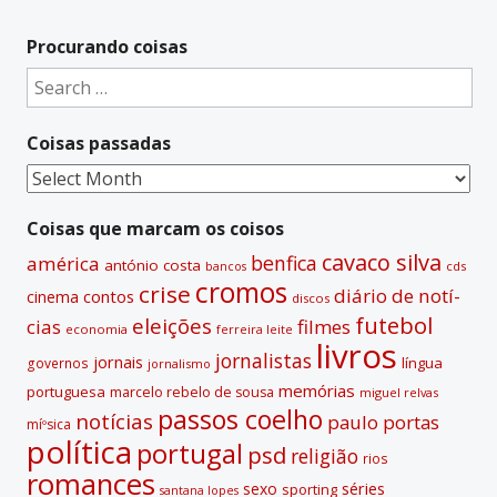
Procurando coisas
Search
for:
Coisas passadas
Coisas
passadas
Coisas que marcam os coisos
cavaco silva
benfica
américa
antónio costa
cds
bancos
cromos
crise
diário de notí­
contos
cinema
discos
futebol
eleições
cias
filmes
economia
ferreira leite
livros
jornalistas
jornais
lí­ngua
governos
jornalismo
memórias
portuguesa
marcelo rebelo de sousa
miguel relvas
passos coelho
notí­cias
paulo portas
míºsica
polí­tica
portugal
psd
religião
rios
romances
sexo
séries
sporting
santana lopes