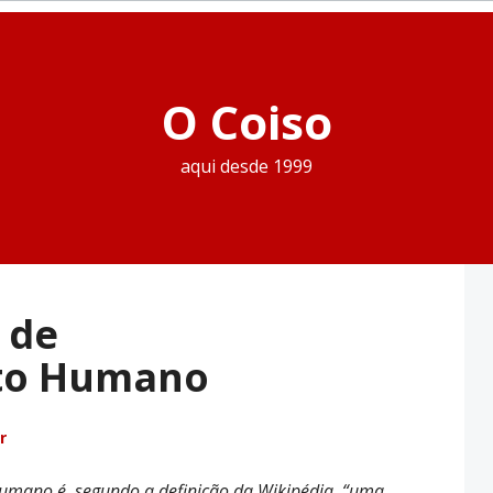
O Coiso
aqui desde 1999
 de
to Humano
r
Humano é, segundo a definição da Wikipédia, “uma