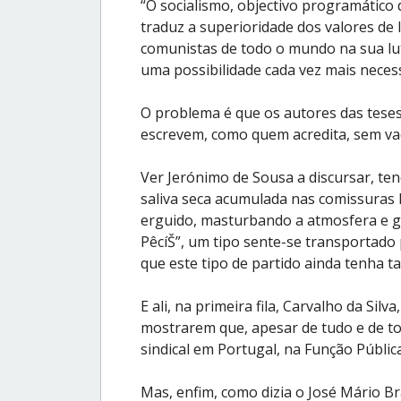
“O socialismo, objectivo programático
traduz a superioridade dos valores de 
comunistas de todo o mundo na sua luta
uma possibilidade cada vez mais necess
O problema é que os autores das tese
escrevem, como quem acredita, sem vaci
Ver Jerónimo de Sousa a discursar, t
saliva seca acumulada nas comissuras l
erguido, masturbando a atmosfera e gr
PêcíŠ”, um tipo sente-se transportado
que este tipo de partido ainda tenha t
E ali, na primeira fila, Carvalho da Sil
mostrarem que, apesar de tudo e de t
sindical em Portugal, na Função Pública
Mas, enfim, como dizia o José Mário Br