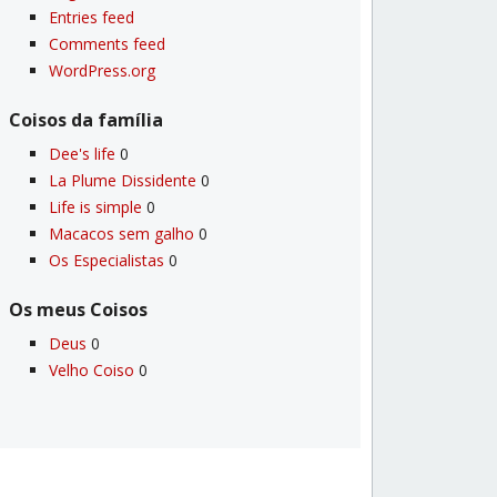
Entries feed
Comments feed
WordPress.org
Coisos da famí­lia
Dee's life
0
La Plume Dissidente
0
Life is simple
0
Macacos sem galho
0
Os Especialistas
0
Os meus Coisos
Deus
0
Velho Coiso
0