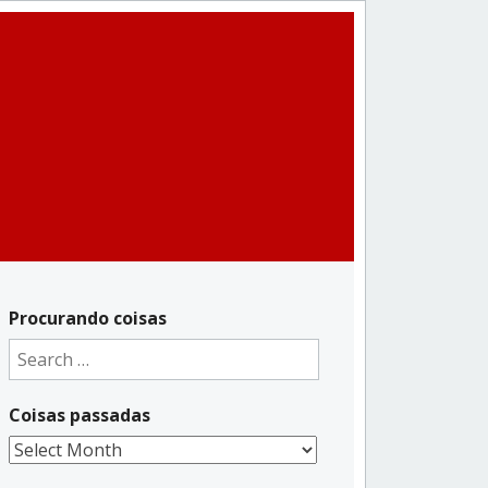
Procurando coisas
Search
for:
Coisas passadas
Coisas
passadas