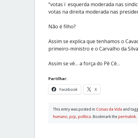
“votas í esquerda moderada nas sindic
votas na direita moderada nas presiden
N
ã
o é filho?
Assim se explica que tenhamos o Cava
primeiro-ministro e o Carvalho da Sil
Assim se vê… a força do Pê Cê…
Partilhar:
Facebook
X
This entry was posted in
Coisas da Vida
and tag
humano
,
pcp
,
polí­tica
. Bookmark the
permalink
.