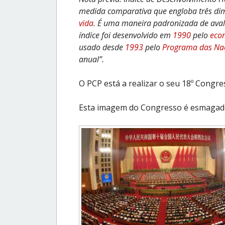
medida comparativa que engloba três di
vida
. É uma maneira padronizada de ava
índice foi desenvolvido em
1990
pelo
eco
usado desde
1993
pelo
Programa das Naç
anual”.
O PCP está a realizar o seu 18º Congre
Esta imagem do Congresso é esmagad