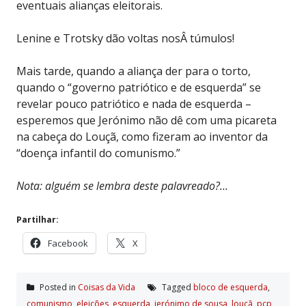
eventuais alianças eleitorais.
Lenine e Trotsky dão voltas nosÂ túmulos!
Mais tarde, quando a aliança der para o torto,
quando o “governo patriótico e de esquerda” se
revelar pouco patriótico e nada de esquerda –
esperemos que Jerónimo não dê com uma picareta
na cabeça do Louçã, como fizeram ao inventor da
“doença infantil do comunismo.”
Nota: alguém se lembra deste palavreado?…
Partilhar:
Facebook
X
Posted in
Coisas da Vida
Tagged
bloco de esquerda
,
comunismo
,
eleições
,
esquerda
,
jerónimo de sousa
,
louçã
,
pcp