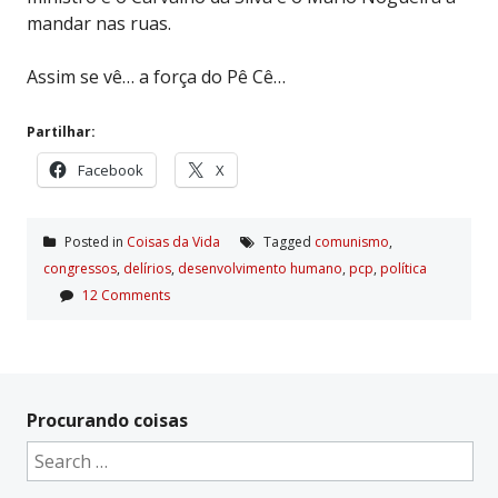
mandar nas ruas.
Assim se vê… a força do Pê Cê…
Partilhar:
Facebook
X
Posted in
Coisas da Vida
Tagged
comunismo
,
congressos
,
delí­rios
,
desenvolvimento humano
,
pcp
,
polí­tica
12 Comments
Procurando coisas
Search
for: