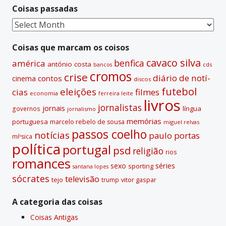
Coisas passadas
Coisas
passadas
Coisas que marcam os coisos
cavaco silva
benfica
américa
antónio costa
cds
bancos
cromos
crise
diário de notí­
contos
cinema
discos
futebol
eleições
cias
filmes
economia
ferreira leite
livros
jornalistas
jornais
lí­ngua
governos
jornalismo
memórias
portuguesa
marcelo rebelo de sousa
miguel relvas
passos coelho
notí­cias
paulo portas
míºsica
polí­tica
portugal
psd
religião
rios
romances
sexo
séries
sporting
santana lopes
sócrates
televisão
tejo
vitor gaspar
trump
A categoria das coisas
Coisas Antigas