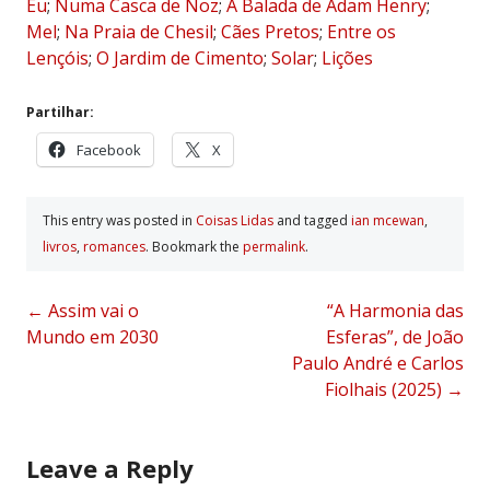
Eu
;
Numa Casca de Noz
;
A Balada de Adam Henry
;
Mel
;
Na Praia de Chesil
;
Cães Pretos
;
Entre os
Lençóis
;
O Jardim de Cimento
;
Solar
;
Lições
Partilhar:
Facebook
X
This entry was posted in
Coisas Lidas
and tagged
ian mcewan
,
livros
,
romances
. Bookmark the
permalink
.
Post
←
Assim vai o
“A Harmonia das
Mundo em 2030
Esferas”, de João
navigation
Paulo André e Carlos
Fiolhais (2025)
→
Leave a Reply