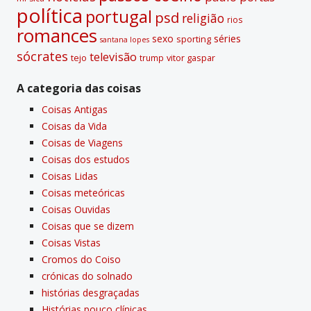
polí­tica
portugal
psd
religião
rios
romances
sexo
séries
sporting
santana lopes
sócrates
televisão
tejo
vitor gaspar
trump
A categoria das coisas
Coisas Antigas
Coisas da Vida
Coisas de Viagens
Coisas dos estudos
Coisas Lidas
Coisas meteóricas
Coisas Ouvidas
Coisas que se dizem
Coisas Vistas
Cromos do Coiso
crónicas do solnado
histórias desgraçadas
Histórias pouco clí­nicas