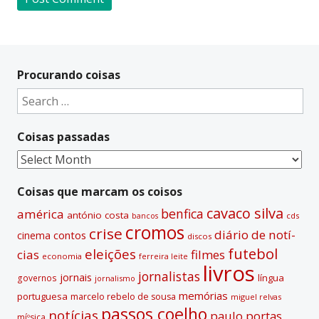
A
l
t
Procurando coisas
e
Search
r
for:
n
Coisas passadas
a
t
Coisas
i
passadas
v
Coisas que marcam os coisos
e
cavaco silva
benfica
américa
antónio costa
cds
bancos
:
cromos
crise
diário de notí­
contos
cinema
discos
futebol
eleições
cias
filmes
economia
ferreira leite
livros
jornalistas
jornais
lí­ngua
governos
jornalismo
memórias
portuguesa
marcelo rebelo de sousa
miguel relvas
passos coelho
notí­cias
paulo portas
míºsica