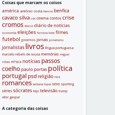
Coisas que marcam os coisos
benfica
américa
antónio costa
bancos
crise
cavaco silva
contos
cinema
cds
cromos
diário de notí­cias
discos
eleições
filmes
economia
ferreira leite
futebol
jornais
governos
jornalismo
livros
jornalistas
lí­ngua portuguesa
memórias
marcelo rebelo de sousa
miguel
passos
notí­cias
míºsica
relvas
polí­tica
coelho
paulo portas
portugal
psd
religião
rios
romances
sexo
sporting
santana lopes
sócrates
televisão
séries
tejo
trump
vitor gaspar
A categoria das coisas