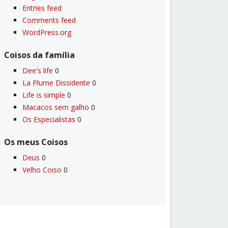
Entries feed
Comments feed
WordPress.org
Coisos da famí­lia
Dee's life
0
La Plume Dissidente
0
Life is simple
0
Macacos sem galho
0
Os Especialistas
0
Os meus Coisos
Deus
0
Velho Coiso
0