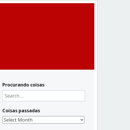
Procurando coisas
Search
for:
Coisas passadas
Coisas
passadas