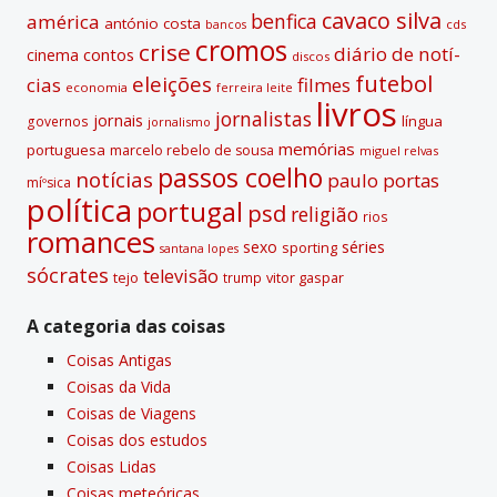
e
cavaco silva
benfica
américa
antónio costa
cds
bancos
:
cromos
crise
diário de notí­
contos
cinema
discos
futebol
eleições
cias
filmes
economia
ferreira leite
livros
jornalistas
jornais
lí­ngua
governos
jornalismo
memórias
portuguesa
marcelo rebelo de sousa
miguel relvas
passos coelho
notí­cias
paulo portas
míºsica
polí­tica
portugal
psd
religião
rios
romances
sexo
séries
sporting
santana lopes
sócrates
televisão
tejo
vitor gaspar
trump
A categoria das coisas
Coisas Antigas
Coisas da Vida
Coisas de Viagens
Coisas dos estudos
Coisas Lidas
Coisas meteóricas