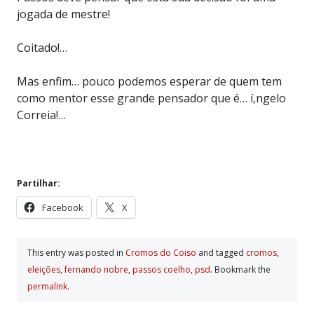
jogada de mestre!
Coitado!…
Mas enfim… pouco podemos esperar de quem tem
como mentor esse grande pensador que é… í‚ngelo
Correia!…
Partilhar:
Facebook
X
This entry was posted in
Cromos do Coiso
and tagged
cromos
,
eleições
,
fernando nobre
,
passos coelho
,
psd
. Bookmark the
permalink
.