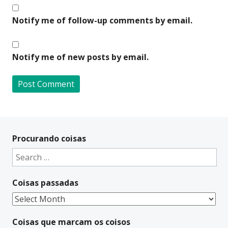
Notify me of follow-up comments by email.
Notify me of new posts by email.
A
l
t
Procurando coisas
e
Search
r
for:
n
Coisas passadas
a
t
Coisas
i
passadas
v
Coisas que marcam os coisos