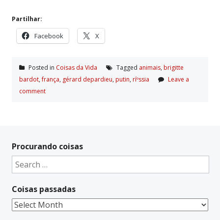
Partilhar:
Facebook
X
Posted in
Coisas da Vida
Tagged
animais
,
brigitte
bardot
,
frança
,
gérard depardieu
,
putin
,
ríºssia
Leave a
comment
Procurando coisas
Search
for:
Coisas passadas
Coisas
passadas