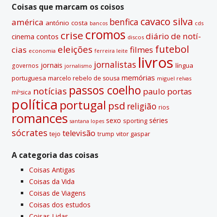
Coisas que marcam os coisos
cavaco silva
benfica
américa
antónio costa
cds
bancos
cromos
crise
diário de notí­
contos
cinema
discos
futebol
eleições
cias
filmes
economia
ferreira leite
livros
jornalistas
jornais
lí­ngua
governos
jornalismo
memórias
portuguesa
marcelo rebelo de sousa
miguel relvas
passos coelho
notí­cias
paulo portas
míºsica
polí­tica
portugal
psd
religião
rios
romances
sexo
séries
sporting
santana lopes
sócrates
televisão
tejo
vitor gaspar
trump
A categoria das coisas
Coisas Antigas
Coisas da Vida
Coisas de Viagens
Coisas dos estudos
Coisas Lidas