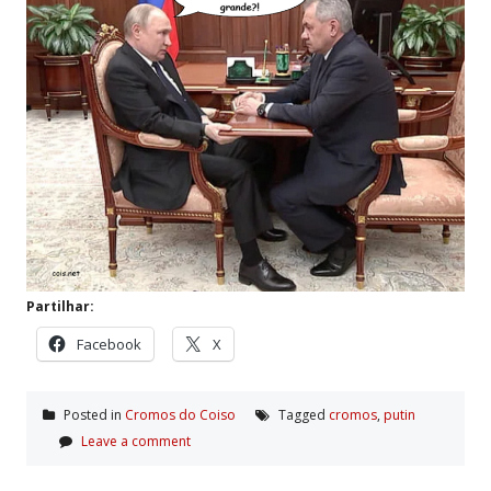
Partilhar:
Facebook
X
Posted in
Cromos do Coiso
Tagged
cromos
,
putin
Leave a comment