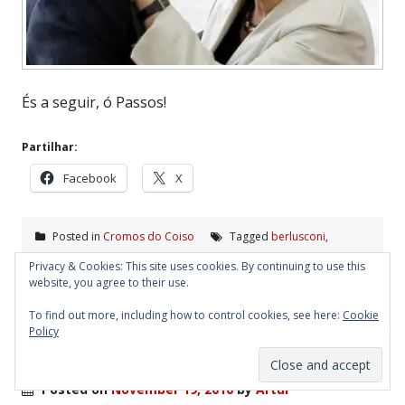
És a seguir, ó Passos!
Partilhar:
Facebook
X
Posted in
Cromos do Coiso
Tagged
berlusconi
,
cromos
,
george bush
,
merkel
,
obama
,
passos coelho
,
putin
,
Privacy & Cookies: This site uses cookies. By continuing to use this
sarkozy
,
sócrates
,
tony blair
2 Comments
website, you agree to their use.
To find out more, including how to control cookies, see here:
Cookie
Vamos ajudar o Putin
Policy
Posted on
November 19, 2010
by
Artur