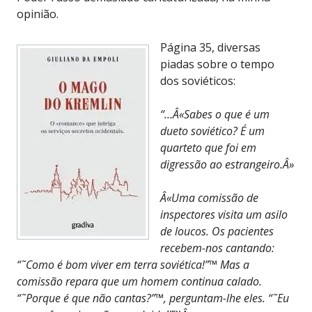
opinião.
Página 35, diversas
piadas sobre o tempo
dos soviéticos:
“…Â«Sabes o que é um
dueto soviético? É um
quarteto que foi em
digressão ao estrangeiro.Â»
Â«Uma comissão de
inspectores visita um asilo
de loucos. Os pacientes
recebem-nos cantando:
“˜Como é bom viver em terra soviética!”™ Mas a
comissão repara que um homem continua calado.
“˜Porque é que não cantas?”™, perguntam-lhe eles. “˜Eu