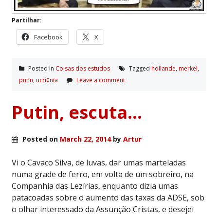
Partilhar:
Facebook
X
Posted in
Coisas dos estudos
Tagged
hollande
,
merkel
,
putin
,
ucrí¢nia
Leave a comment
Putin, escuta…
Posted on
March 22, 2014
by
Artur
Vi o Cavaco Silva, de luvas, dar umas marteladas
numa grade de ferro, em volta de um sobreiro, na
Companhia das Lezírias, enquanto dizia umas
patacoadas sobre o aumento das taxas da ADSE, sob
o olhar interessado da Assunção Cristas, e desejei