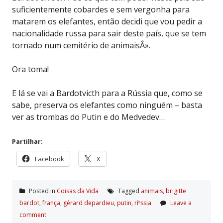
suficientemente cobardes e sem vergonha para
matarem os elefantes, então decidi que vou pedir a
nacionalidade russa para sair deste país, que se tem
tornado num cemitério de animaisÂ».
Ora toma!
E lá se vai a Bardotvicth para a Rússia que, como se
sabe, preserva os elefantes como ninguém – basta
ver as trombas do Putin e do Medvedev…
Partilhar:
Facebook
X
Posted in
Coisas da Vida
Tagged
animais
,
brigitte
bardot
,
frança
,
gérard depardieu
,
putin
,
ríºssia
Leave a
comment