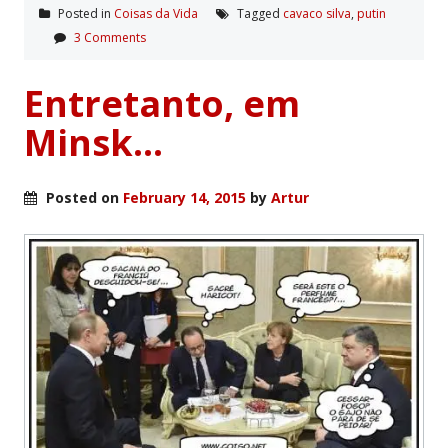
Posted in
Coisas da Vida
Tagged
cavaco silva
,
putin
3 Comments
Entretanto, em
Minsk…
Posted on
February 14, 2015
by
Artur