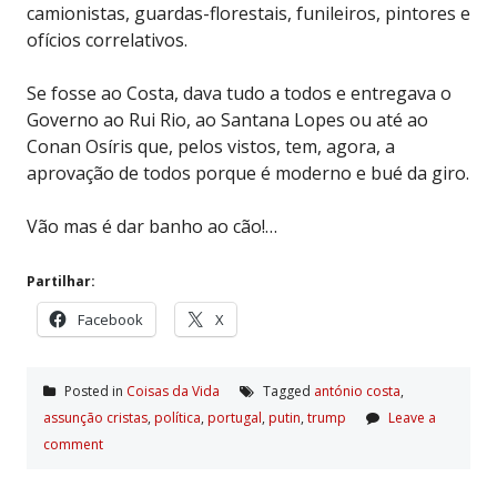
camionistas, guardas-florestais, funileiros, pintores e
ofícios correlativos.
Se fosse ao Costa, dava tudo a todos e entregava o
Governo ao Rui Rio, ao Santana Lopes ou até ao
Conan Osíris que, pelos vistos, tem, agora, a
aprovação de todos porque é moderno e bué da giro.
Vão mas é dar banho ao cão!…
Partilhar:
Facebook
X
Posted in
Coisas da Vida
Tagged
antónio costa
,
assunção cristas
,
polí­tica
,
portugal
,
putin
,
trump
Leave a
comment