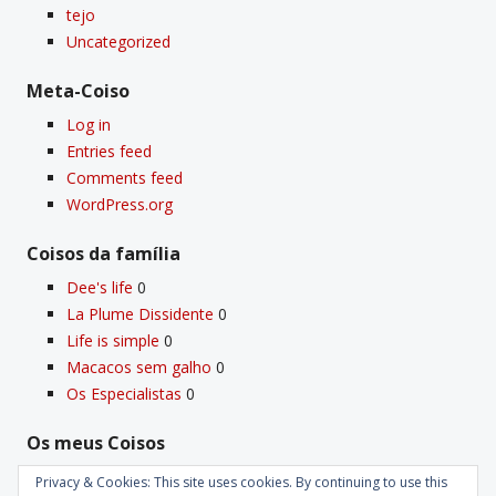
tejo
Uncategorized
Meta-Coiso
Log in
Entries feed
Comments feed
WordPress.org
Coisos da famí­lia
Dee's life
0
La Plume Dissidente
0
Life is simple
0
Macacos sem galho
0
Os Especialistas
0
Os meus Coisos
Deus
0
Privacy & Cookies: This site uses cookies. By continuing to use this