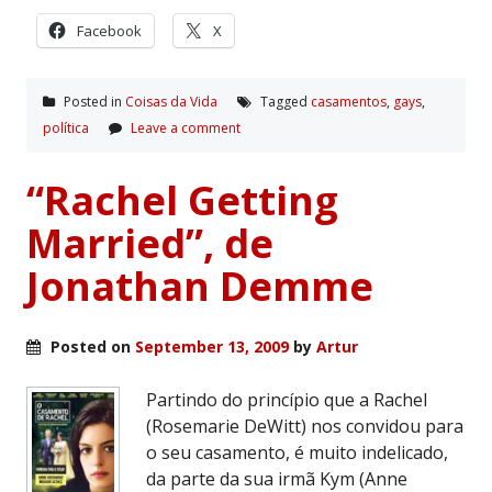
Facebook
X
Posted in
Coisas da Vida
Tagged
casamentos
,
gays
,
polí­tica
Leave a comment
“Rachel Getting
Married”, de
Jonathan Demme
Posted on
September 13, 2009
by
Artur
Partindo do princípio que a Rachel
(Rosemarie DeWitt) nos convidou para
o seu casamento, é muito indelicado,
da parte da sua irmã Kym (Anne