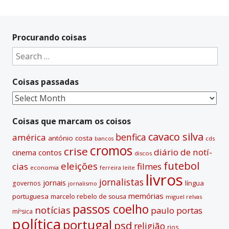
Procurando coisas
Search
for:
Coisas passadas
Coisas
passadas
Coisas que marcam os coisos
cavaco silva
benfica
américa
antónio costa
cds
bancos
cromos
crise
diário de notí­
contos
cinema
discos
futebol
eleições
cias
filmes
economia
ferreira leite
livros
jornalistas
jornais
lí­ngua
governos
jornalismo
memórias
portuguesa
marcelo rebelo de sousa
miguel relvas
passos coelho
notí­cias
paulo portas
míºsica
polí­tica
portugal
psd
religião
rios