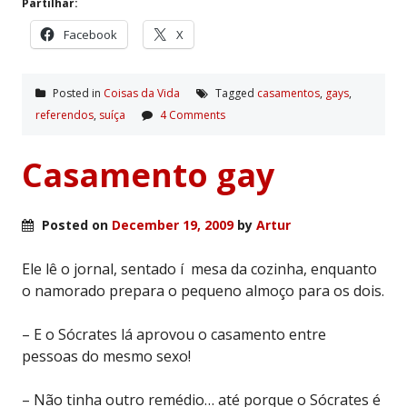
Partilhar:
Facebook
X
Posted in
Coisas da Vida
Tagged
casamentos
,
gays
,
referendos
,
suí­ça
4 Comments
Casamento gay
Posted on
December 19, 2009
by
Artur
Ele lê o jornal, sentado í mesa da cozinha, enquanto
o namorado prepara o pequeno almoço para os dois.
– E o Sócrates lá aprovou o casamento entre
pessoas do mesmo sexo!
– Não tinha outro remédio… até porque o Sócrates é