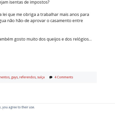
ejam isentas de impostos?
lei que me obriga a trabalhar mais anos para
 água não hão-de aprovar o casamento entre
 também gosto muito dos queijos e dos relógios…
mentos
,
gays
,
referendos
,
suí­ça
4 Comments
, you agree to their use.
Proudly powered by WordPress
|
Theme: Kubrick 2014.