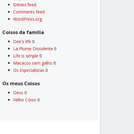
Entries feed
Comments feed
WordPress.org
Coisos da famí­lia
Dee's life
0
La Plume Dissidente
0
Life is simple
0
Macacos sem galho
0
Os Especialistas
0
Os meus Coisos
Deus
0
Velho Coiso
0