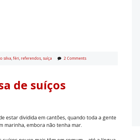
o silva
,
féri
,
referendos
,
suí­ça
2 Comments
sa de suíços
de estar dividida em cantões, quando toda a gente
tem marinha, embora não tenha mar.
os suíços pouco mais têm em comum – até a língua