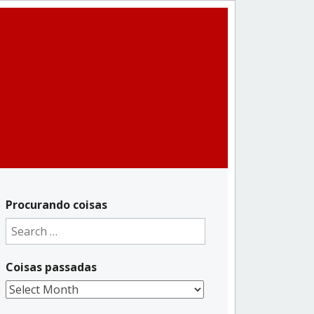
Procurando coisas
Search
for:
Coisas passadas
Coisas
passadas