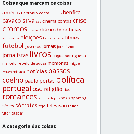
Coisas que marcam os coisos
benfica
américa
antónio costa
bancos
crise
cavaco silva
contos
cinema
cds
cromos
diário de notí­cias
discos
eleições
filmes
economia
ferreira leite
futebol
jornais
governos
jornalismo
livros
jornalistas
lí­ngua portuguesa
memórias
marcelo rebelo de sousa
miguel
passos
notí­cias
míºsica
relvas
polí­tica
coelho
paulo portas
portugal
psd
religião
rios
romances
sexo
sporting
santana lopes
sócrates
televisão
séries
tejo
trump
vitor gaspar
A categoria das coisas