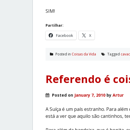
SIM!
Partilhar:
Facebook
X
Posted in
Coisas da Vida
Tagged
cavac
Referendo é coi
Posted on
January 7, 2010
by
Artur
A Suíça é um país estranho. Para além 
está a ver que aquilo são cantinhos, 
Para além da bandeira, que é bonita, 