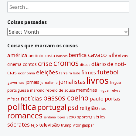
Search
for:
Coisas passadas
Coisas
passadas
Coisas que marcam os coisos
cavaco silva
benfica
américa
antónio costa
cds
bancos
cromos
crise
diário de notí­
contos
cinema
discos
futebol
eleições
cias
filmes
economia
ferreira leite
livros
jornalistas
jornais
lí­ngua
governos
jornalismo
memórias
portuguesa
marcelo rebelo de sousa
miguel relvas
passos coelho
notí­cias
paulo portas
míºsica
polí­tica
portugal
psd
religião
rios
romances
sexo
séries
sporting
santana lopes
sócrates
televisão
tejo
vitor gaspar
trump