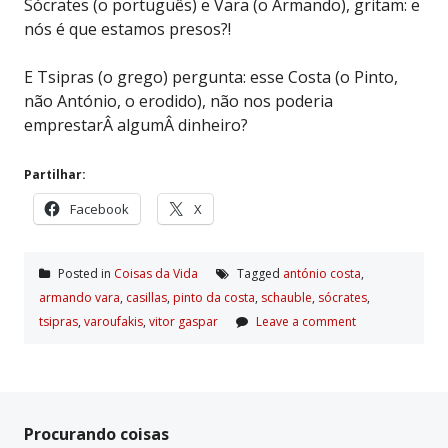
Sócrates (o português) e Vara (o Armando), gritam: e
nós é que estamos presos?!
E Tsipras (o grego) pergunta: esse Costa (o Pinto,
não António, o erodido), não nos poderia
emprestarÂ algumÂ dinheiro?
Partilhar:
Facebook
X
Posted in
Coisas da Vida
Tagged
antónio costa
,
armando vara
,
casillas
,
pinto da costa
,
schauble
,
sócrates
,
tsipras
,
varoufakis
,
vitor gaspar
Leave a comment
Procurando coisas