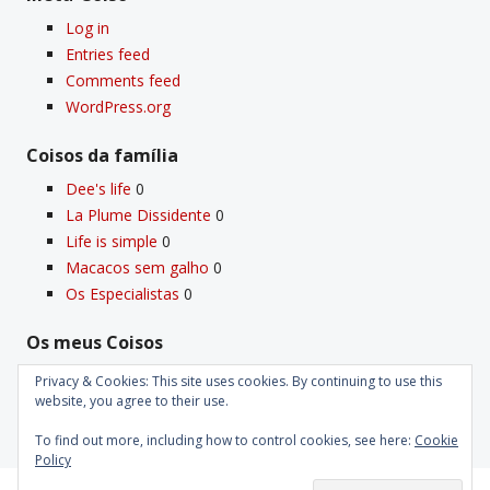
Log in
Entries feed
Comments feed
WordPress.org
Coisos da famí­lia
Dee's life
0
La Plume Dissidente
0
Life is simple
0
Macacos sem galho
0
Os Especialistas
0
Os meus Coisos
Deus
0
Privacy & Cookies: This site uses cookies. By continuing to use this
Velho Coiso
0
website, you agree to their use.
To find out more, including how to control cookies, see here:
Cookie
Policy