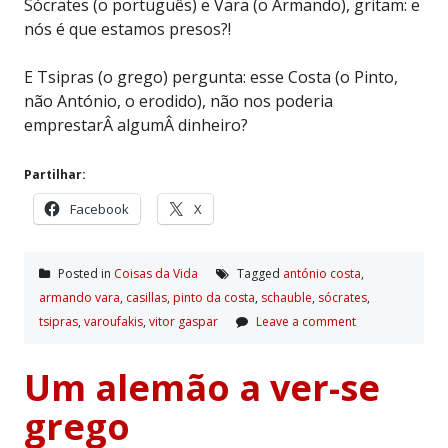
Sócrates (o português) e Vara (o Armando), gritam: e
nós é que estamos presos?!
E Tsipras (o grego) pergunta: esse Costa (o Pinto,
não António, o erodido), não nos poderia
emprestarÂ algumÂ dinheiro?
Partilhar:
Facebook
X
Posted in
Coisas da Vida
Tagged
antónio costa
,
armando vara
,
casillas
,
pinto da costa
,
schauble
,
sócrates
,
tsipras
,
varoufakis
,
vitor gaspar
Leave a comment
Um alemão a ver-se
grego