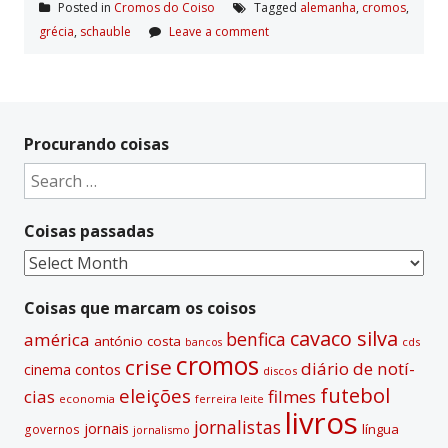
Posted in
Cromos do Coiso
Tagged
alemanha
,
cromos
,
grécia
,
schauble
Leave a comment
Procurando coisas
Search
for:
Coisas passadas
Coisas
passadas
Coisas que marcam os coisos
cavaco silva
benfica
américa
antónio costa
cds
bancos
cromos
crise
diário de notí­
contos
cinema
discos
futebol
eleições
cias
filmes
economia
ferreira leite
livros
jornalistas
jornais
lí­ngua
governos
jornalismo