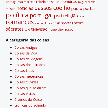
memórias
portuguesa
marcelo rebelo de sousa
miguel relvas
passos coelho
notí­cias
paulo portas
míºsica
polí­tica
portugal
psd
religião
rios
romances
sexo
séries
sporting
santana lopes
sócrates
televisão
tejo
vitor gaspar
trump
A categoria das coisas
Coisas Antigas
Coisas da Vida
Coisas de Viagens
Coisas dos estudos
Coisas Lidas
Coisas meteóricas
Coisas Ouvidas
Coisas que se dizem
Coisas Vistas
Cromos do Coiso
crónicas do solnado