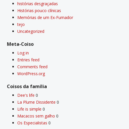
histórias desgraçadas
Histórias pouco clí­nicas
Memórias de um Ex-Fumador
tejo
Uncategorized
Meta-Coiso
Log in
Entries feed
Comments feed
WordPress.org
Coisos da famí­lia
Dee's life
0
La Plume Dissidente
0
Life is simple
0
Macacos sem galho
0
Os Especialistas
0