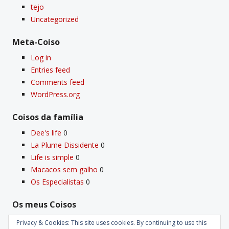
tejo
Uncategorized
Meta-Coiso
Log in
Entries feed
Comments feed
WordPress.org
Coisos da famí­lia
Dee's life
0
La Plume Dissidente
0
Life is simple
0
Macacos sem galho
0
Os Especialistas
0
Os meus Coisos
Deus
0
Privacy & Cookies: This site uses cookies. By continuing to use this