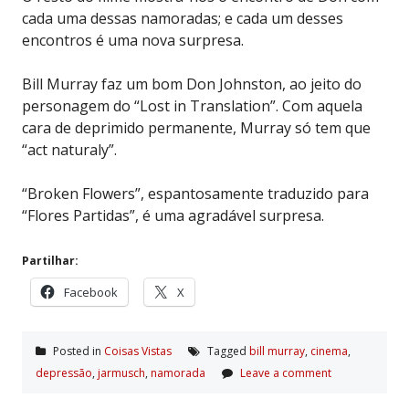
cada uma dessas namoradas; e cada um desses
encontros é uma nova surpresa.
Bill Murray faz um bom Don Johnston, ao jeito do
personagem do “Lost in Translation”. Com aquela
cara de deprimido permanente, Murray só tem que
“act naturaly”.
“Broken Flowers”, espantosamente traduzido para
“Flores Partidas”, é uma agradável surpresa.
Partilhar:
Facebook
X
Posted in
Coisas Vistas
Tagged
bill murray
,
cinema
,
depressão
,
jarmusch
,
namorada
Leave a comment