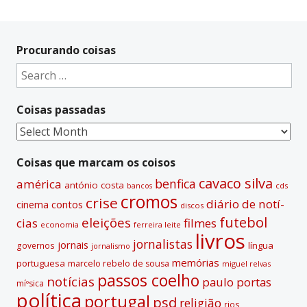
Procurando coisas
Search
for:
Coisas passadas
Coisas
passadas
Coisas que marcam os coisos
cavaco silva
benfica
américa
antónio costa
cds
bancos
cromos
crise
diário de notí­
contos
cinema
discos
futebol
eleições
cias
filmes
economia
ferreira leite
livros
jornalistas
jornais
lí­ngua
governos
jornalismo
memórias
portuguesa
marcelo rebelo de sousa
miguel relvas
passos coelho
notí­cias
paulo portas
míºsica
polí­tica
portugal
psd
religião
rios