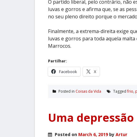
O partido liberal, pelo contrário, não
luvas e gorros e afirma que, se as pes
no seu pleno direito porque o mercado
Finalmente, a extrema-direita exige q
luvas e gorros para toda aquela malta
Marrocos.
Partilhar:
Facebook
X
Posted in
Coisas da Vida
Tagged
frio
,
Uma depressão
Posted on
March 6, 2019
by
Artur