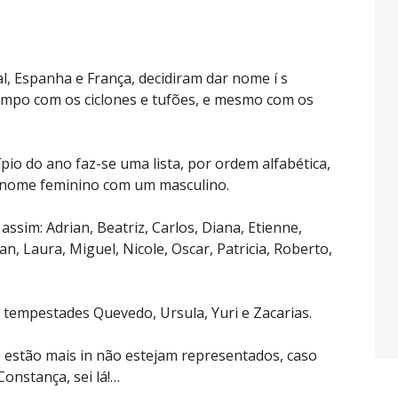
l, Espanha e França, decidiram dar nome í s
empo com os ciclones e tufões, e mesmo com os
ípio do ano faz-se uma lista, por ordem alfabética,
nome feminino com um masculino.
assim: Adrian, Beatriz, Carlos, Diana, Etienne,
lian, Laura, Miguel, Nicole, Oscar, Patricia, Roberto,
 tempestades Quevedo, Ursula, Yuri e Zacarias.
estão mais in não estejam representados, caso
Constança, sei lá!…