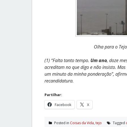
Olha para o Tejo,
(1) “Falta tanto tempo.
Um ano
, doze me
acreditam no que digo e não insisto. Mas
um minuto da minha ponderação”, afirmou
recandidatura.
Partilhar:
Facebook
X
Posted in
Coisas da Vida
,
tejo
Tagged