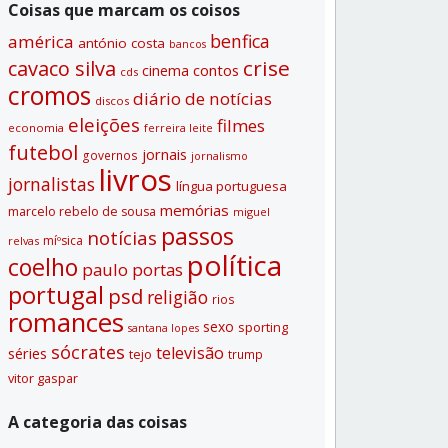
Coisas que marcam os coisos
benfica
américa
antónio costa
bancos
crise
cavaco silva
contos
cinema
cds
cromos
diário de notí­cias
discos
eleições
filmes
economia
ferreira leite
futebol
jornais
governos
jornalismo
livros
jornalistas
lí­ngua portuguesa
memórias
marcelo rebelo de sousa
miguel
passos
notí­cias
míºsica
relvas
polí­tica
coelho
paulo portas
portugal
psd
religião
rios
romances
sexo
sporting
santana lopes
sócrates
televisão
séries
tejo
trump
vitor gaspar
A categoria das coisas