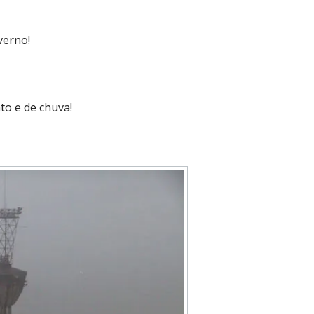
verno!
nto e de chuva!