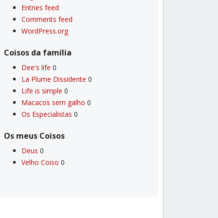
Entries feed
Comments feed
WordPress.org
Coisos da famí­lia
Dee's life
0
La Plume Dissidente
0
Life is simple
0
Macacos sem galho
0
Os Especialistas
0
Os meus Coisos
Deus
0
Velho Coiso
0