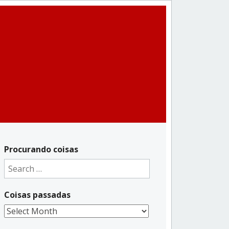
Procurando coisas
Search
for:
Coisas passadas
Coisas
passadas