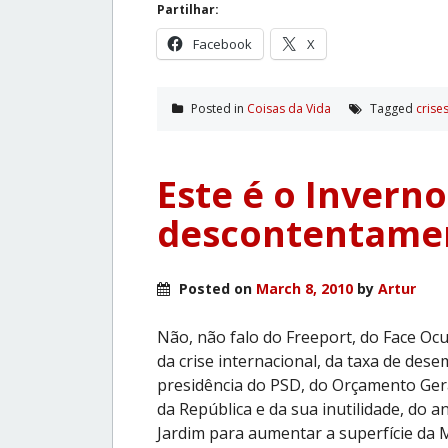
Partilhar:
Facebook
X
Posted in
Coisas da Vida
Tagged
crise
Este é o Invern
descontentame
Posted on
March 8, 2010
by
Artur
Não, não falo do Freeport, do Face Ocu
da crise internacional, da taxa de dese
presidência do PSD, do Orçamento Gera
da República e da sua inutilidade, do a
Jardim para aumentar a superfície da 