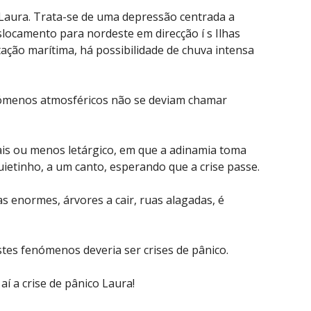
Laura. Trata-se de uma depressão
centrada a
slocamento para nordeste em direcção í s Ilhas
itação marítima, há possibilidade de chuva intensa
nómenos atmosféricos não se deviam chamar
s ou menos letárgico, em que a adinamia toma
ietinho, a um canto, esperando que a crise passe.
as enormes, árvores a cair, ruas alagadas, é
tes fenómenos deveria ser crises de pânico.
í a crise de pânico Laura!