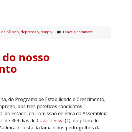
s de pí¢nico
,
depressão
,
tempo
Leave a comment
o do nosso
nto
lta, do Programa de Estabilidade e Crescimento,
mprego, dos três patéticos candidatos í
l do Estado, da Comissão de Ética da Assembleia
no de 369 dias de
Cavaco Silva
(1), do plano de
Madeira, í custa da lama e dos pedregulhos da