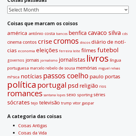
Coisas
passadas
Coisas que marcam os coisos
cavaco silva
benfica
américa
antónio costa
cds
bancos
cromos
crise
diário de notí­
contos
cinema
discos
futebol
eleições
cias
filmes
economia
ferreira leite
livros
jornalistas
jornais
lí­ngua
governos
jornalismo
memórias
portuguesa
marcelo rebelo de sousa
miguel relvas
passos coelho
notí­cias
paulo portas
míºsica
polí­tica
portugal
psd
religião
rios
romances
sexo
séries
sporting
santana lopes
sócrates
televisão
tejo
vitor gaspar
trump
A categoria das coisas
Coisas Antigas
Coisas da Vida