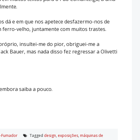
almente.
os dá e em que nos apetece desfazermo-nos de
m ferro-velho, juntamente com muitos trastes.
róprio, insultei-me do pior, obriguei-me a
Jack Bauer, mas nada disso fez regressar a Olivetti
 embora saiba a pouco.
x-Fumador
Tagged
design
,
exposições
,
máquinas de