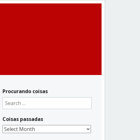
Procurando coisas
Search
for:
Coisas passadas
Coisas
passadas