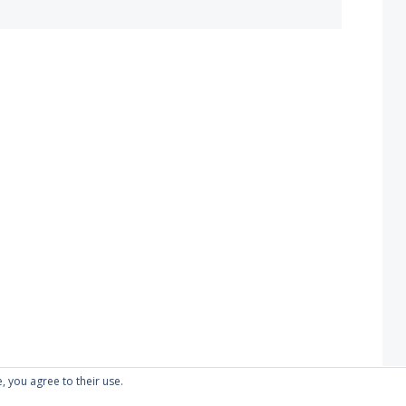
, you agree to their use.
Proudly powered by WordPress
|
Theme: Kubrick 2014.