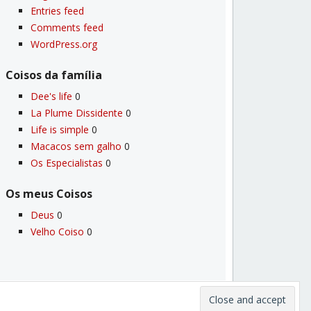
Entries feed
Comments feed
WordPress.org
Coisos da famí­lia
Dee's life
0
La Plume Dissidente
0
Life is simple
0
Macacos sem galho
0
Os Especialistas
0
Os meus Coisos
Deus
0
Velho Coiso
0