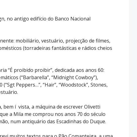
gn, no antigo edifício do Banco Nacional
ente: mobiliário, vestuário, projecção de filmes,
omésticos (torradeiras fantásticas e rádios cheios
ia “É proibido proibir”, dedicada aos anos 60:
áticos (“Barbarella”, “Midnight Cowboy”),
0 (“Sgt Peppers…”, “Hair”, “Woodstock”, Stones,
estuário.
a, bem í vista, a máquina de escrever Olivetti
í que a Mila me comprou nos anos 70 do século
ão, num antiquário das Escadinhas do Duque.
revi muitos textos para o Pão Comanteiga, a uma