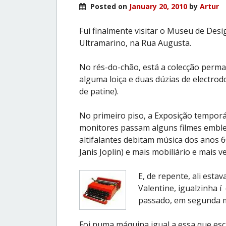
Posted on
January 20, 2010
by
Artur
Fui finalmente visitar o Museu de Desi
Ultramarino, na Rua Augusta.
No rés-do-chão, está a colecção perman
alguma loiça e duas dúzias de electrod
de patine).
No primeiro piso, a Exposição temporár
monitores passam alguns filmes emblem
altifalantes debitam música dos anos 6
Janis Joplin) e mais mobiliário e mais v
E, de repente, ali estav
Valentine, igualzinha 
passado, em segunda m
Foi numa máquina igual a essa que esc