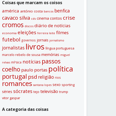
Coisas que marcam os coisos
benfica
américa
antónio costa
bancos
crise
cavaco silva
contos
cinema
cds
cromos
diário de notí­cias
discos
eleições
filmes
economia
ferreira leite
futebol
jornais
governos
jornalismo
livros
jornalistas
lí­ngua portuguesa
memórias
marcelo rebelo de sousa
miguel
passos
notí­cias
míºsica
relvas
polí­tica
coelho
paulo portas
portugal
psd
religião
rios
romances
sexo
sporting
santana lopes
sócrates
televisão
séries
tejo
trump
vitor gaspar
A categoria das coisas