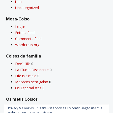
tejo
Uncategorized
Meta-Coiso
Log in
Entries feed
Comments feed
WordPress.org
Coisos da famí­lia
Dee's life
0
La Plume Dissidente
0
Life is simple
0
Macacos sem galho
0
Os Especialistas
0
Os meus Coisos
Deus
0
Privacy & Cookies: This site uses cookies. By continuing to use this
Velho Coiso
0
website, you agree to their use.