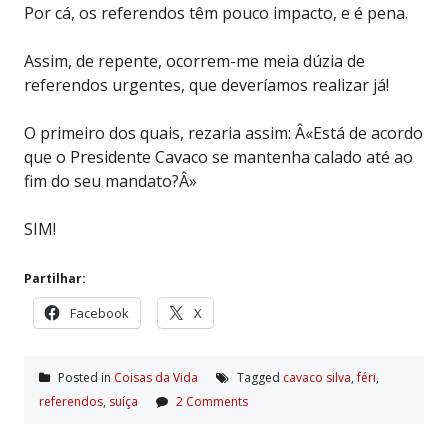
Por cá, os referendos têm pouco impacto, e é pena.
Assim, de repente, ocorrem-me meia dúzia de
referendos urgentes, que deveríamos realizar já!
O primeiro dos quais, rezaria assim: Â«Está de acordo
que o Presidente Cavaco se mantenha calado até ao
fim do seu mandato?Â»
SIM!
Partilhar:
Facebook
X
Posted in
Coisas da Vida
Tagged
cavaco silva
,
féri
,
referendos
,
suí­ça
2 Comments