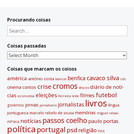
Procurando coisas
Search
for:
Coisas passadas
Coisas
passadas
Coisas que marcam os coisos
cavaco silva
benfica
américa
antónio costa
cds
bancos
cromos
crise
diário de notí­
contos
cinema
discos
futebol
eleições
cias
filmes
economia
ferreira leite
livros
jornalistas
jornais
lí­ngua
governos
jornalismo
memórias
portuguesa
marcelo rebelo de sousa
miguel relvas
passos coelho
notí­cias
paulo portas
míºsica
polí­tica
portugal
psd
religião
rios