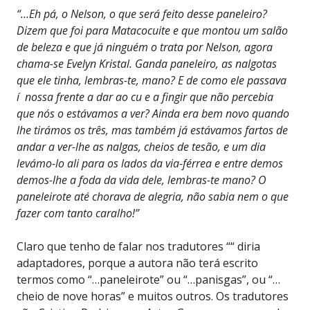
“…Eh pá, o Nelson, o que será feito desse paneleiro?
Dizem que foi para Matacocuite e que montou um salão
de beleza e que já ninguém o trata por Nelson, agora
chama-se Evelyn Kristal. Ganda paneleiro, as nalgotas
que ele tinha, lembras-te, mano? E de como ele passava
í nossa frente a dar ao cu e a fingir que não percebia
que nós o estávamos a ver? Ainda era bem novo quando
lhe tirámos os três, mas também já estávamos fartos de
andar a ver-lhe as nalgas, cheios de tesão, e um dia
levámo-lo ali para os lados da via-férrea e entre demos
demos-lhe a foda da vida dele, lembras-te mano? O
paneleirote até chorava de alegria, não sabia nem o que
fazer com tanto caralho!”
Claro que tenho de falar nos tradutores ““ diria
adaptadores, porque a autora não terá escrito
termos como “…paneleirote” ou “…panisgas”, ou “…
cheio de nove horas” e muitos outros. Os tradutores