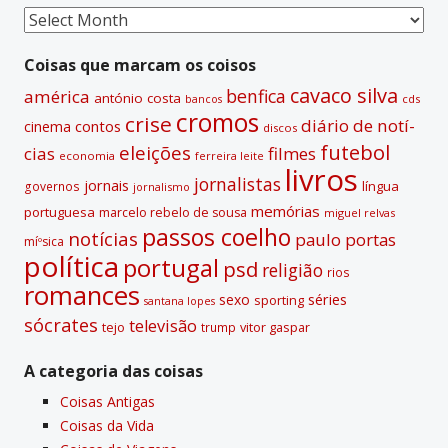
Coisas
passadas
Coisas que marcam os coisos
cavaco silva
benfica
américa
antónio costa
cds
bancos
cromos
crise
diário de notí­
contos
cinema
discos
futebol
eleições
cias
filmes
economia
ferreira leite
livros
jornalistas
jornais
lí­ngua
governos
jornalismo
memórias
portuguesa
marcelo rebelo de sousa
miguel relvas
passos coelho
notí­cias
paulo portas
míºsica
polí­tica
portugal
psd
religião
rios
romances
sexo
séries
sporting
santana lopes
sócrates
televisão
tejo
vitor gaspar
trump
A categoria das coisas
Coisas Antigas
Coisas da Vida