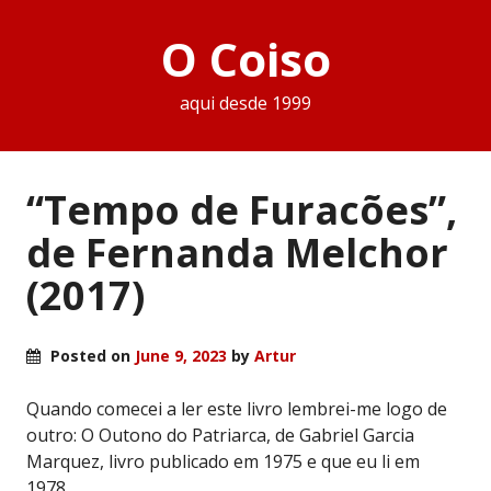
O Coiso
aqui desde 1999
“Tempo de Furacões”,
de Fernanda Melchor
(2017)
Posted on
June 9, 2023
by
Artur
Quando comecei a ler este livro lembrei-me logo de
outro: O Outono do Patriarca, de Gabriel Garcia
Marquez, livro publicado em 1975 e que eu li em
1978.