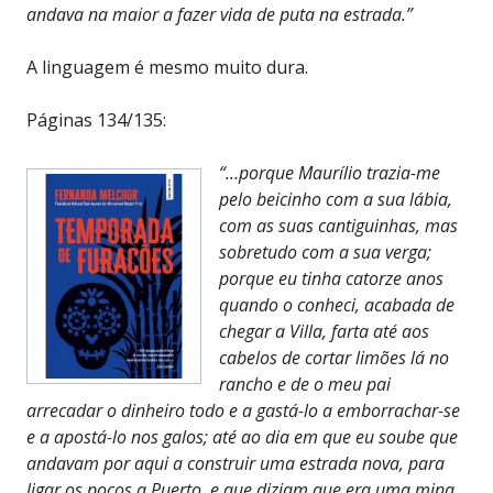
andava na maior a fazer vida de puta na estrada.”
A linguagem é mesmo muito dura.
Páginas 134/135:
“…porque Maurílio trazia-me
pelo beicinho com a sua lábia,
com as suas cantiguinhas, mas
sobretudo com a sua verga;
porque eu tinha catorze anos
quando o conheci, acabada de
chegar a Villa, farta até aos
cabelos de cortar limões lá no
rancho e de o meu pai
arrecadar o dinheiro todo e a gastá-lo a emborrachar-se
e a apostá-lo nos galos; até ao dia em que eu soube que
andavam por aqui a construir uma estrada nova, para
ligar os poços a Puerto, e que diziam que era uma mina