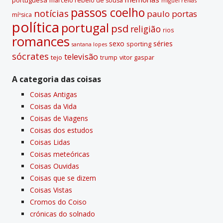
marcelo rebelo de sousa
miguel relvas
passos coelho
notí­cias
paulo portas
míºsica
polí­tica
portugal
psd
religião
rios
romances
sexo
séries
sporting
santana lopes
sócrates
televisão
tejo
vitor gaspar
trump
A categoria das coisas
Coisas Antigas
Coisas da Vida
Coisas de Viagens
Coisas dos estudos
Coisas Lidas
Coisas meteóricas
Coisas Ouvidas
Coisas que se dizem
Coisas Vistas
Cromos do Coiso
crónicas do solnado