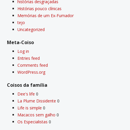
histórias desgraçadas
Histórias pouco clí­nicas
Memórias de um Ex-Fumador
tejo
Uncategorized
Meta-Coiso
Log in
Entries feed
Comments feed
WordPress.org
Coisos da famí­lia
Dee's life
0
La Plume Dissidente
0
Life is simple
0
Macacos sem galho
0
Os Especialistas
0