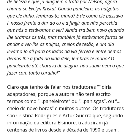
de beleza e que já ninguém o trata por Nelson, agora
chama-se Evelyn Kristal. Ganda paneleiro, as nalgotas
que ele tinha, lembras-te, mano? E de como ele passava
í nossa frente a dar ao cu e a fingir que não percebia
que nós o estávamos a ver? Ainda era bem novo quando
lhe tirámos os três, mas também já estávamos fartos de
andar a ver-lhe as nalgas, cheios de tesão, e um dia
levámo-lo ali para os lados da via-férrea e entre demos
demos-lhe a foda da vida dele, lembras-te mano? O
paneleirote até chorava de alegria, não sabia nem o que
fazer com tanto caralho!”
Claro que tenho de falar nos tradutores ““ diria
adaptadores, porque a autora não terá escrito
termos como “…paneleirote” ou “…panisgas”, ou “…
cheio de nove horas” e muitos outros. Os tradutores
são Cristina Rodrigues e Artur Guerra que, segundo
informação da editora Elsinore, traduziram já
centenas de livros desde a década de 1990 e usam,