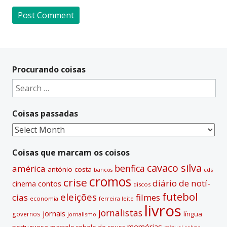
A
l
t
Procurando coisas
e
Search
r
for:
n
Coisas passadas
a
t
Coisas
i
passadas
v
Coisas que marcam os coisos
e
cavaco silva
benfica
américa
antónio costa
cds
bancos
:
cromos
crise
diário de notí­
contos
cinema
discos
futebol
eleições
cias
filmes
economia
ferreira leite
livros
jornalistas
jornais
lí­ngua
governos
jornalismo
memórias
portuguesa