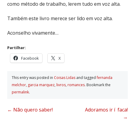
como método de trabalho, lerem tudo em voz alta.
Também este livro merece ser lido em voz alta.
Aconselho vivamente…
Partilhar:
Facebook
X
This entry was posted in
Coisas Lidas
and tagged
fernanda
melchor
,
garcia marquez
,
livros
,
romances
. Bookmark the
permalink
.
Post
←
Não quero saber!
Adoramos ir í faca!
→
navigation