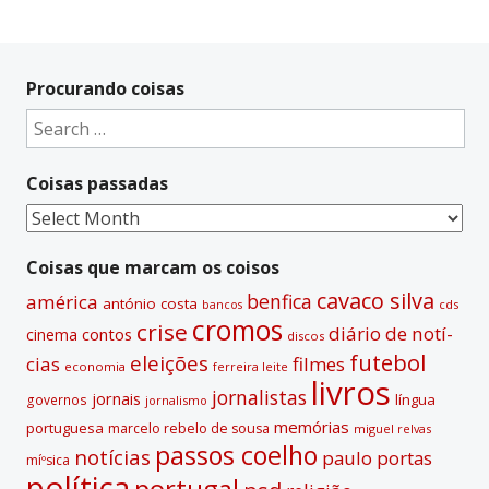
Procurando coisas
Search
for:
Coisas passadas
Coisas
passadas
Coisas que marcam os coisos
cavaco silva
benfica
américa
antónio costa
cds
bancos
cromos
crise
diário de notí­
contos
cinema
discos
futebol
eleições
cias
filmes
economia
ferreira leite
livros
jornalistas
jornais
lí­ngua
governos
jornalismo
memórias
portuguesa
marcelo rebelo de sousa
miguel relvas
passos coelho
notí­cias
paulo portas
míºsica
polí­tica
portugal