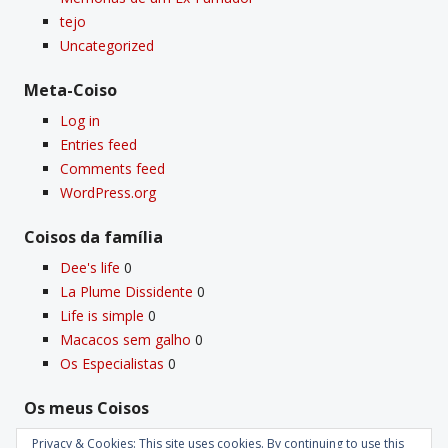
tejo
Uncategorized
Meta-Coiso
Log in
Entries feed
Comments feed
WordPress.org
Coisos da famí­lia
Dee's life
0
La Plume Dissidente
0
Life is simple
0
Macacos sem galho
0
Os Especialistas
0
Os meus Coisos
Deus
0
Privacy & Cookies: This site uses cookies. By continuing to use this