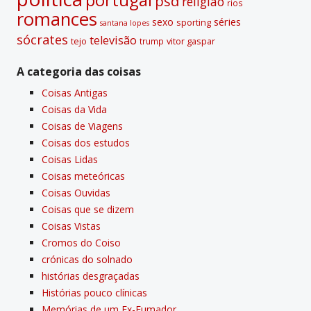
psd
religião
rios
romances
sexo
séries
sporting
santana lopes
sócrates
televisão
tejo
vitor gaspar
trump
A categoria das coisas
Coisas Antigas
Coisas da Vida
Coisas de Viagens
Coisas dos estudos
Coisas Lidas
Coisas meteóricas
Coisas Ouvidas
Coisas que se dizem
Coisas Vistas
Cromos do Coiso
crónicas do solnado
histórias desgraçadas
Histórias pouco clí­nicas
Memórias de um Ex-Fumador