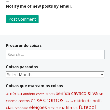
Notify me of new posts by email.
A
l
t
Procurando coisas
e
Search
r
for:
n
Coisas passadas
a
t
Coisas
i
passadas
v
Coisas que marcam os coisos
e
cavaco silva
benfica
américa
antónio costa
cds
bancos
:
cromos
crise
diário de notí­
contos
cinema
discos
futebol
eleições
cias
filmes
economia
ferreira leite