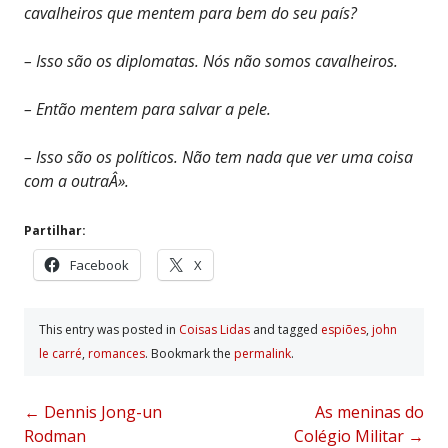
cavalheiros que mentem para bem do seu país?
– Isso são os diplomatas. Nós não somos cavalheiros.
– Então mentem para salvar a pele.
– Isso são os políticos. Não tem nada que ver uma coisa
com a outraÂ».
Partilhar:
Facebook
X
This entry was posted in
Coisas Lidas
and tagged
espiões
,
john
le carré
,
romances
. Bookmark the
permalink
.
Post
←
Dennis Jong-un
As meninas do
Rodman
Colégio Militar
→