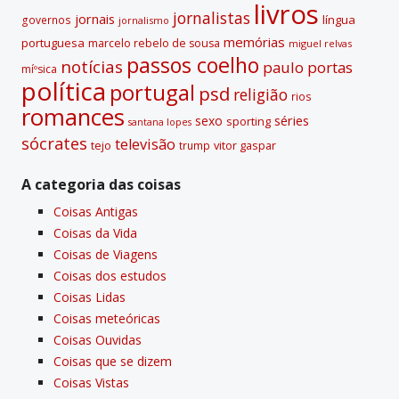
livros
jornalistas
jornais
lí­ngua
governos
jornalismo
memórias
portuguesa
marcelo rebelo de sousa
miguel relvas
passos coelho
notí­cias
paulo portas
míºsica
polí­tica
portugal
psd
religião
rios
romances
sexo
séries
sporting
santana lopes
sócrates
televisão
tejo
vitor gaspar
trump
A categoria das coisas
Coisas Antigas
Coisas da Vida
Coisas de Viagens
Coisas dos estudos
Coisas Lidas
Coisas meteóricas
Coisas Ouvidas
Coisas que se dizem
Coisas Vistas