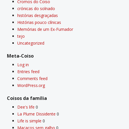
Cromos do Coiso
crónicas do solnado
histórias desgraçadas
Histórias pouco clí­nicas
Memórias de um Ex-Fumador
tejo
Uncategorized
Meta-Coiso
Log in
Entries feed
Comments feed
WordPress.org
Coisos da famí­lia
Dee's life
0
La Plume Dissidente
0
Life is simple
0
Macacos sem galho
0