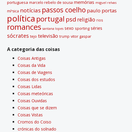
memórias
portuguesa
marcelo rebelo de sousa
miguel relvas
passos coelho
notí­cias
paulo portas
míºsica
polí­tica
portugal
psd
religião
rios
romances
sexo
séries
sporting
santana lopes
sócrates
televisão
tejo
vitor gaspar
trump
A categoria das coisas
Coisas Antigas
Coisas da Vida
Coisas de Viagens
Coisas dos estudos
Coisas Lidas
Coisas meteóricas
Coisas Ouvidas
Coisas que se dizem
Coisas Vistas
Cromos do Coiso
crónicas do solnado