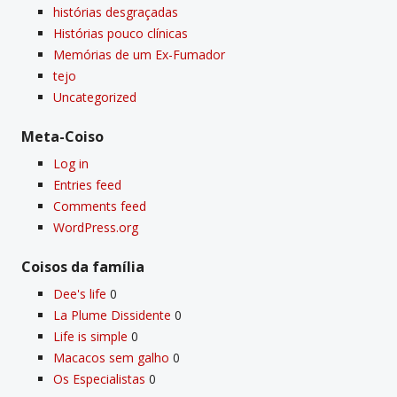
histórias desgraçadas
Histórias pouco clí­nicas
Memórias de um Ex-Fumador
tejo
Uncategorized
Meta-Coiso
Log in
Entries feed
Comments feed
WordPress.org
Coisos da famí­lia
Dee's life
0
La Plume Dissidente
0
Life is simple
0
Macacos sem galho
0
Os Especialistas
0