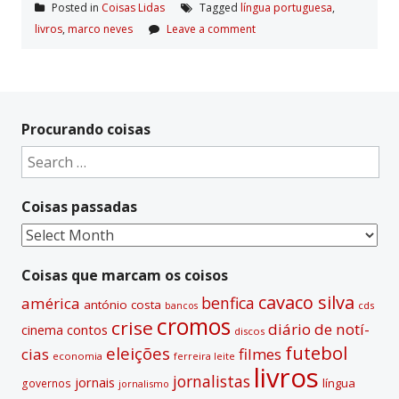
Posted in
Coisas Lidas
Tagged
língua portuguesa
,
livros
,
marco neves
Leave a comment
Procurando coisas
Search
for:
Coisas passadas
Coisas
passadas
Coisas que marcam os coisos
cavaco silva
benfica
américa
antónio costa
cds
bancos
cromos
crise
diário de notí­
contos
cinema
discos
futebol
eleições
cias
filmes
economia
ferreira leite
livros
jornalistas
jornais
lí­ngua
governos
jornalismo