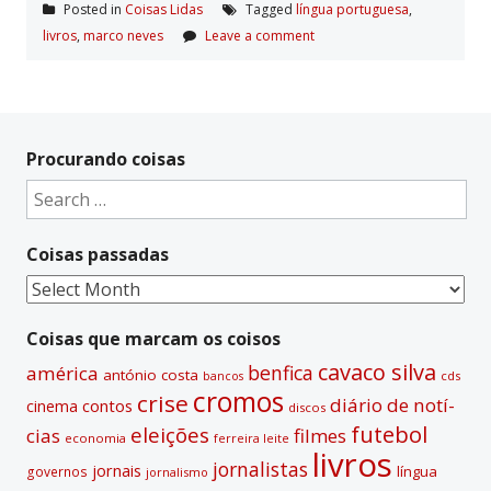
Posted in
Coisas Lidas
Tagged
língua portuguesa
,
livros
,
marco neves
Leave a comment
Procurando coisas
Search
for:
Coisas passadas
Coisas
passadas
Coisas que marcam os coisos
cavaco silva
benfica
américa
antónio costa
cds
bancos
cromos
crise
diário de notí­
contos
cinema
discos
futebol
eleições
cias
filmes
economia
ferreira leite
livros
jornalistas
jornais
lí­ngua
governos
jornalismo