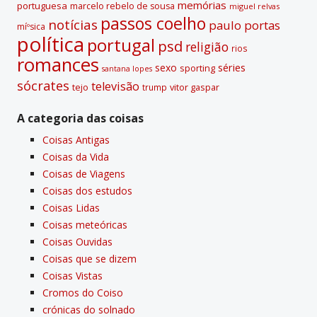
memórias
portuguesa
marcelo rebelo de sousa
miguel relvas
passos coelho
notí­cias
paulo portas
míºsica
polí­tica
portugal
psd
religião
rios
romances
sexo
séries
sporting
santana lopes
sócrates
televisão
tejo
vitor gaspar
trump
A categoria das coisas
Coisas Antigas
Coisas da Vida
Coisas de Viagens
Coisas dos estudos
Coisas Lidas
Coisas meteóricas
Coisas Ouvidas
Coisas que se dizem
Coisas Vistas
Cromos do Coiso
crónicas do solnado