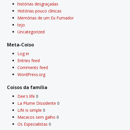
histórias desgraçadas
Histórias pouco clí­nicas
Memórias de um Ex-Fumador
tejo
Uncategorized
Meta-Coiso
Log in
Entries feed
Comments feed
WordPress.org
Coisos da famí­lia
Dee's life
0
La Plume Dissidente
0
Life is simple
0
Macacos sem galho
0
Os Especialistas
0