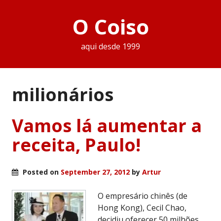
O Coiso
aqui desde 1999
milionários
Vamos lá aumentar a
receita, Paulo!
Posted on
September 27, 2012
by
Artur
O empresário chinês (de
Hong Kong), Cecil Chao,
decidiu oferecer 50 milhões