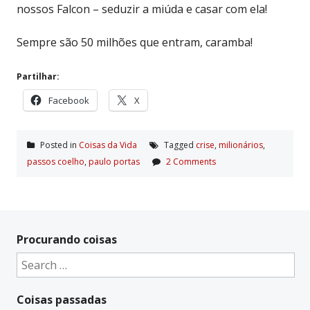
nossos Falcon – seduzir a miúda e casar com ela!
Sempre são 50 milhões que entram, caramba!
Partilhar:
Facebook
X
Posted in
Coisas da Vida
Tagged
crise
,
milionários
,
passos coelho
,
paulo portas
2 Comments
Procurando coisas
Search
for:
Coisas passadas