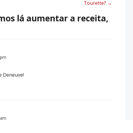
Tourette?
→
os lá aumentar a receita,
 pm
ne Deneuve!
 am