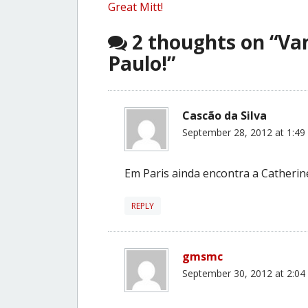
Great Mitt!
navigation
2 thoughts on “
Vam
Paulo!
”
Cascão da Silva
September 28, 2012 at 1:49
Em Paris ainda encontra a Catheri
REPLY
gmsmc
September 30, 2012 at 2:04