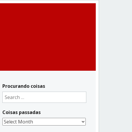
Procurando coisas
Search
for:
Coisas passadas
Coisas
passadas