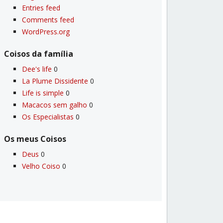
Entries feed
Comments feed
WordPress.org
Coisos da famí­lia
Dee's life
0
La Plume Dissidente
0
Life is simple
0
Macacos sem galho
0
Os Especialistas
0
Os meus Coisos
Deus
0
Velho Coiso
0