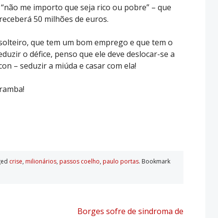
“não me importo que seja rico ou pobre” – que
 receberá 50 milhões de euros.
 solteiro, que tem um bom emprego e que tem o
eduzir o défice, penso que ele deve deslocar-se a
con – seduzir a miúda e casar com ela!
aramba!
ged
crise
,
milionários
,
passos coelho
,
paulo portas
. Bookmark
Borges sofre de sindroma de