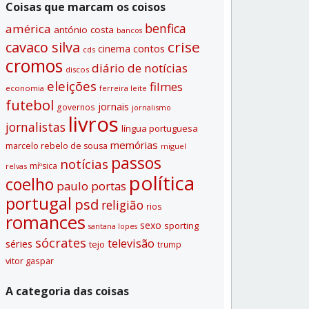
Coisas que marcam os coisos
benfica
américa
antónio costa
bancos
crise
cavaco silva
contos
cinema
cds
cromos
diário de notí­cias
discos
eleições
filmes
economia
ferreira leite
futebol
jornais
governos
jornalismo
livros
jornalistas
lí­ngua portuguesa
memórias
marcelo rebelo de sousa
miguel
passos
notí­cias
míºsica
relvas
polí­tica
coelho
paulo portas
portugal
psd
religião
rios
romances
sexo
sporting
santana lopes
sócrates
televisão
séries
tejo
trump
vitor gaspar
A categoria das coisas