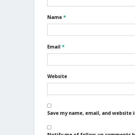
Name
*
Email
*
Website
Save my name, email, and website i
Notify me of follow-up comments b