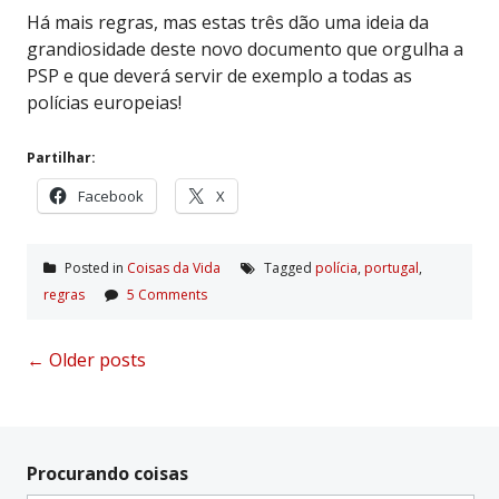
Há mais regras, mas estas três dão uma ideia da
grandiosidade deste novo documento que orgulha a
PSP e que deverá servir de exemplo a todas as
polícias europeias!
Partilhar:
Facebook
X
Posted in
Coisas da Vida
Tagged
polí­cia
,
portugal
,
regras
5 Comments
Posts
←
Older posts
navigation
Procurando coisas