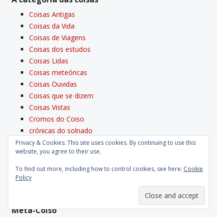
Coisas Antigas
Coisas da Vida
Coisas de Viagens
Coisas dos estudos
Coisas Lidas
Coisas meteóricas
Coisas Ouvidas
Coisas que se dizem
Coisas Vistas
Cromos do Coiso
crónicas do solnado
histórias desgraçadas
Privacy & Cookies: This site uses cookies. By continuing to use this
website, you agree to their use.
Histórias pouco clí­nicas
Memórias de um Ex-Fumador
To find out more, including how to control cookies, see here:
Cookie
tejo
Policy
Uncategorized
Meta-Coiso