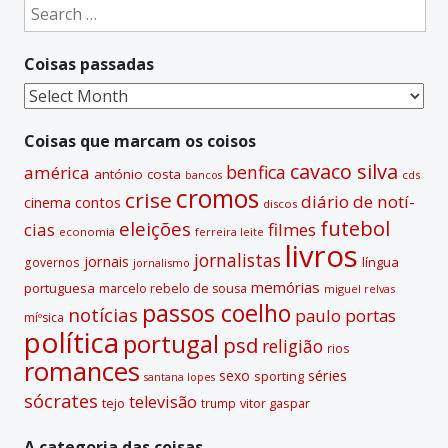
Search
for:
Coisas passadas
Coisas
passadas
Coisas que marcam os coisos
cavaco silva
benfica
américa
antónio costa
cds
bancos
cromos
crise
diário de notí­
contos
cinema
discos
futebol
eleições
cias
filmes
economia
ferreira leite
livros
jornalistas
jornais
lí­ngua
governos
jornalismo
memórias
portuguesa
marcelo rebelo de sousa
miguel relvas
passos coelho
notí­cias
paulo portas
míºsica
polí­tica
portugal
psd
religião
rios
romances
sexo
séries
sporting
santana lopes
sócrates
televisão
tejo
vitor gaspar
trump
A categoria das coisas