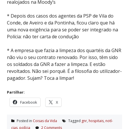
realojados na Moody’s
* Depois dos casos dos agentes da PSP de Vila do
Conde, de Aveiro e da Pontinha, ficou claro que há
uma nova exigência para se poder ser integrado na
Polícia: não ter carta de condução
* A empresa que fazia a limpeza dos quartéis da GNR
não viu o seu contrato renovado. Por isso, têm sido
os soldados da GNR a fazer a limpeza. E estão
revoltados. Não sei porquê. É a filosofia do utilizador-
pagador. Sujam? Toca a limpar!
Partilhar:
Facebook
X
Posted in
Coisas da Vida
Tagged
gnr
,
hospitais
,
notí­
cias
,
polí­cia
2 Comments