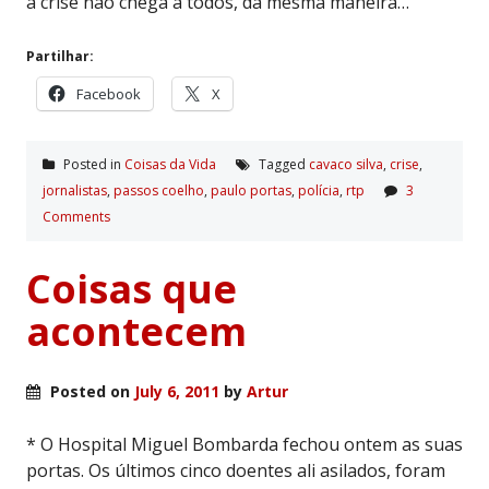
a crise não chega a todos, da mesma maneira…
Partilhar:
Facebook
X
Posted in
Coisas da Vida
Tagged
cavaco silva
,
crise
,
jornalistas
,
passos coelho
,
paulo portas
,
polí­cia
,
rtp
3
Comments
Coisas que
acontecem
Posted on
July 6, 2011
by
Artur
* O Hospital Miguel Bombarda fechou ontem as suas
portas. Os últimos cinco doentes ali asilados, foram