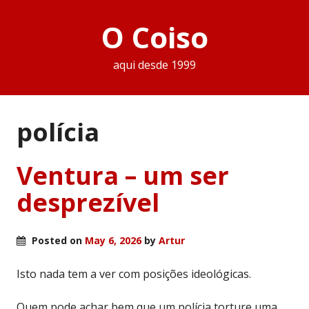
O Coiso
aqui desde 1999
polí­cia
Ventura – um ser
desprezível
Posted on
May 6, 2026
by
Artur
Isto nada tem a ver com posições ideológicas.
Quem pode achar bem que um polícia torture uma