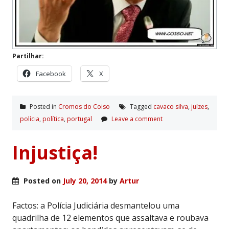
Partilhar:
Facebook
X
Posted in
Cromos do Coiso
Tagged
cavaco silva
,
juí­zes
,
polí­cia
,
polí­tica
,
portugal
Leave a comment
Injustiça!
Posted on
July 20, 2014
by
Artur
Factos: a Polícia Judiciária desmantelou uma
quadrilha de 12 elementos que assaltava e roubava