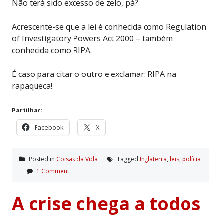
Não terá sido excesso de zelo, pá?
Acrescente-se que a lei é conhecida como Regulation
of Investigatory Powers Act 2000 – também
conhecida como RIPA.
É caso para citar o outro e exclamar: RIPA na
rapaqueca!
Partilhar:
Facebook
X
Posted in
Coisas da Vida
Tagged
Inglaterra
,
leis
,
polí­cia
1 Comment
A crise chega a todos