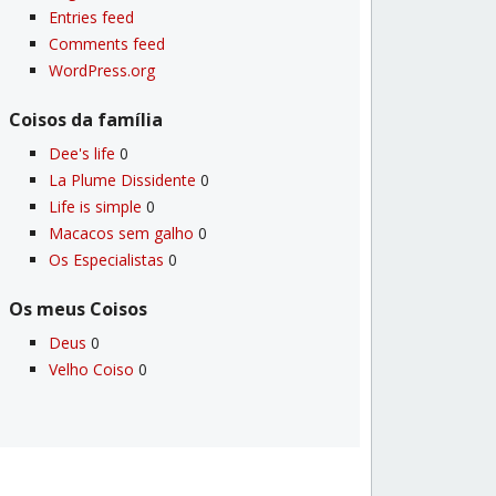
Entries feed
Comments feed
WordPress.org
Coisos da famí­lia
Dee's life
0
La Plume Dissidente
0
Life is simple
0
Macacos sem galho
0
Os Especialistas
0
Os meus Coisos
Deus
0
Velho Coiso
0