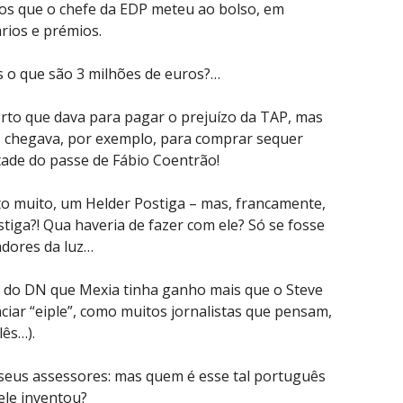
os que o chefe da EDP meteu ao bolso, em
ários e prémios.
 o que são 3 milhões de euros?…
erto que dava para pagar o prejuízo da TAP, mas
 chegava, por exemplo, para comprar sequer
ade do passe de Fábio Coentrão!
o muito, um Helder Postiga – mas, francamente,
tiga?! Qua haveria de fazer com ele? Só se fosse
tadores da luz…
a do DN que Mexia tinha ganho mais que o Steve
ciar “eiple”, como muitos jornalistas que pensam,
lês…).
 seus assessores: mas quem é esse tal português
ele inventou?