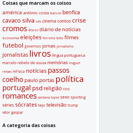
Coisas que marcam os coisos
benfica
américa
antónio costa
bancos
crise
cavaco silva
contos
cinema
cds
cromos
diário de notí­cias
discos
eleições
filmes
economia
ferreira leite
futebol
jornais
governos
jornalismo
livros
jornalistas
lí­ngua portuguesa
memórias
marcelo rebelo de sousa
miguel
passos
notí­cias
míºsica
relvas
polí­tica
coelho
paulo portas
portugal
psd
religião
rios
romances
sexo
sporting
santana lopes
sócrates
televisão
séries
tejo
trump
vitor gaspar
A categoria das coisas