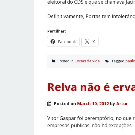
eleitoral do CDS e que se chamava Jac
Definitivamente, Portas tem intolerânci
Partilhar:
Facebook
X
Posted in
Coisas da Vida
Tagged
paulo
Relva não é erv
Posted on
March 10, 2012
by
Artur
Vitor Gaspar foi peremptório, no que r
empresas públicas: não há excepções!