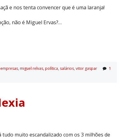
çã e nos tenta convencer que é uma laranja!
pção, não é Miguel Ervas?…
,
empresas
,
miguel relvas
,
polí­tica
,
salários
,
vitor gaspar
1
Mexia
á tudo muito escandalizado com os 3 milhões de