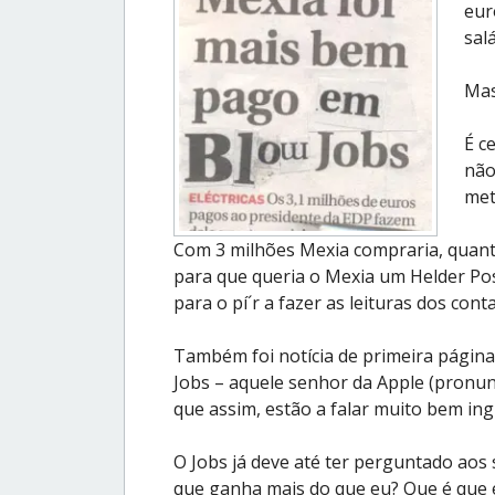
eur
sal
Mas
É c
não
met
Com 3 milhões Mexia compraria, quant
para que queria o Mexia um Helder Pos
para o pí´r a fazer as leituras dos con
Também foi notícia de primeira págin
Jobs – aquele senhor da Apple (pronun
que assim, estão a falar muito bem ing
O Jobs já deve até ter perguntado aos
que ganha mais do que eu? Que é que 