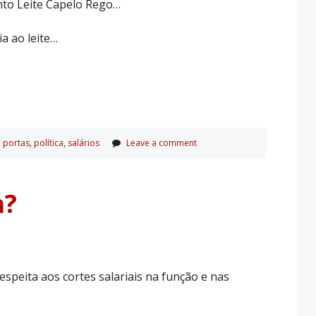
into Leite Capelo Rego…
a ao leite…
 portas
,
polí­tica
,
salários
Leave a comment
a?
espeita aos cortes salariais na função e nas