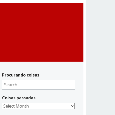
Procurando coisas
Search
for:
Coisas passadas
Coisas
passadas