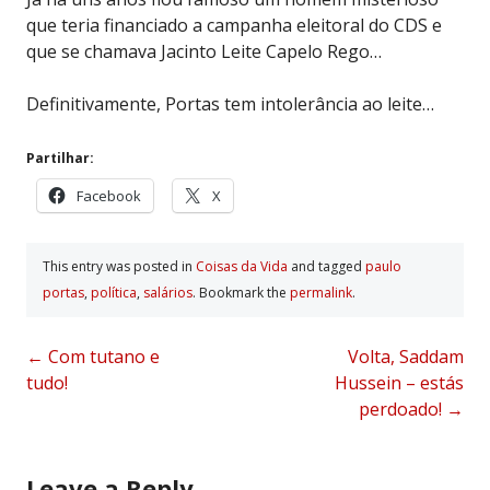
que teria financiado a campanha eleitoral do CDS e
que se chamava Jacinto Leite Capelo Rego…
Definitivamente, Portas tem intolerância ao leite…
Partilhar:
Facebook
X
This entry was posted in
Coisas da Vida
and tagged
paulo
portas
,
polí­tica
,
salários
. Bookmark the
permalink
.
Post
←
Com tutano e
Volta, Saddam
tudo!
Hussein – estás
navigation
perdoado!
→
Leave a Reply