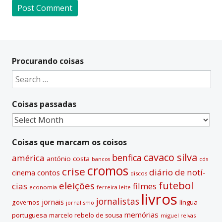
A
l
t
Procurando coisas
e
Search
r
for:
n
Coisas passadas
a
t
Coisas
i
passadas
v
Coisas que marcam os coisos
e
cavaco silva
benfica
américa
antónio costa
cds
bancos
:
cromos
crise
diário de notí­
contos
cinema
discos
futebol
eleições
cias
filmes
economia
ferreira leite
livros
jornalistas
jornais
lí­ngua
governos
jornalismo
memórias
portuguesa
marcelo rebelo de sousa
miguel relvas