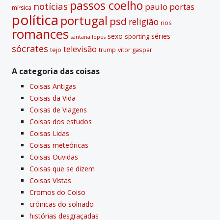
passos coelho
notí­cias
paulo portas
míºsica
polí­tica
portugal
psd
religião
rios
romances
sexo
séries
sporting
santana lopes
sócrates
televisão
tejo
vitor gaspar
trump
A categoria das coisas
Coisas Antigas
Coisas da Vida
Coisas de Viagens
Coisas dos estudos
Coisas Lidas
Coisas meteóricas
Coisas Ouvidas
Coisas que se dizem
Coisas Vistas
Cromos do Coiso
crónicas do solnado
histórias desgraçadas