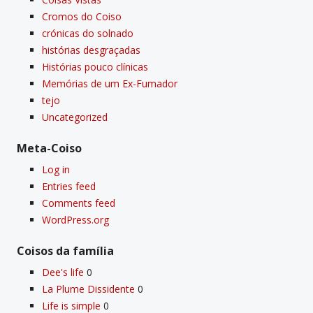
Cromos do Coiso
crónicas do solnado
histórias desgraçadas
Histórias pouco clí­nicas
Memórias de um Ex-Fumador
tejo
Uncategorized
Meta-Coiso
Log in
Entries feed
Comments feed
WordPress.org
Coisos da famí­lia
Dee's life
0
La Plume Dissidente
0
Life is simple
0