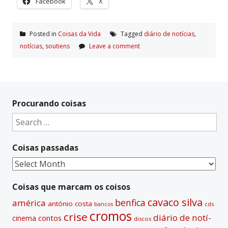
Facebook
X
Posted in
Coisas da Vida
Tagged
diário de notí­cias
,
notí­cias
,
soutiens
Leave a comment
Procurando coisas
Search
for:
Coisas passadas
Coisas
passadas
Coisas que marcam os coisos
cavaco silva
benfica
américa
antónio costa
cds
bancos
cromos
crise
diário de notí­
contos
cinema
discos