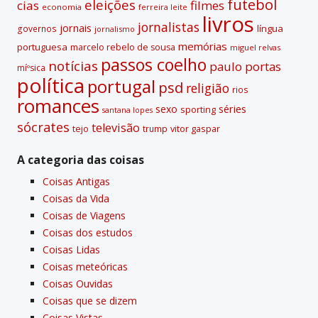
futebol
eleições
cias
filmes
economia
ferreira leite
livros
jornalistas
jornais
lí­ngua
governos
jornalismo
memórias
portuguesa
marcelo rebelo de sousa
miguel relvas
passos coelho
notí­cias
paulo portas
míºsica
polí­tica
portugal
psd
religião
rios
romances
sexo
séries
sporting
santana lopes
sócrates
televisão
tejo
vitor gaspar
trump
A categoria das coisas
Coisas Antigas
Coisas da Vida
Coisas de Viagens
Coisas dos estudos
Coisas Lidas
Coisas meteóricas
Coisas Ouvidas
Coisas que se dizem
Coisas Vistas