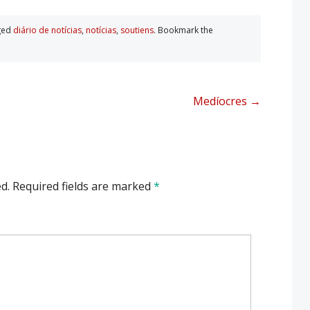
ged
diário de notí­cias
,
notí­cias
,
soutiens
. Bookmark the
Medíocres
→
d.
Required fields are marked
*