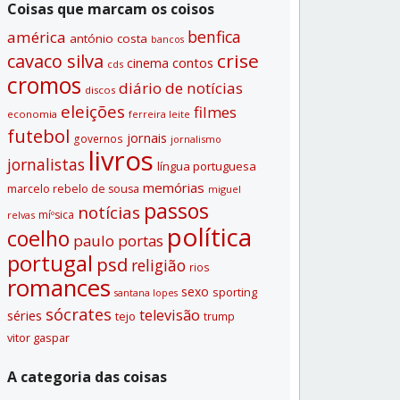
Coisas que marcam os coisos
benfica
américa
antónio costa
bancos
crise
cavaco silva
contos
cinema
cds
cromos
diário de notí­cias
discos
eleições
filmes
economia
ferreira leite
futebol
jornais
governos
jornalismo
livros
jornalistas
lí­ngua portuguesa
memórias
marcelo rebelo de sousa
miguel
passos
notí­cias
míºsica
relvas
polí­tica
coelho
paulo portas
portugal
psd
religião
rios
romances
sexo
sporting
santana lopes
sócrates
televisão
séries
tejo
trump
vitor gaspar
A categoria das coisas