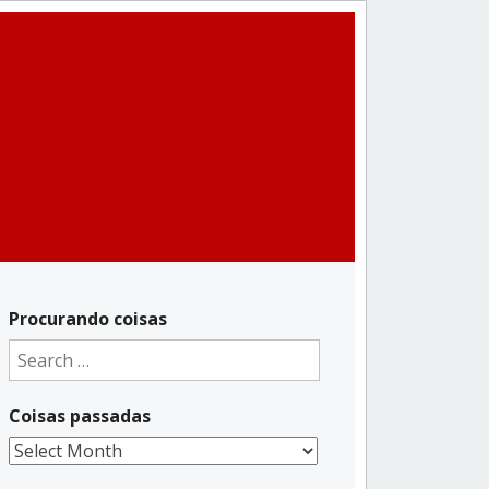
Procurando coisas
Search
for:
Coisas passadas
Coisas
passadas