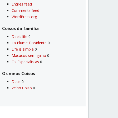
Entries feed
Comments feed
WordPress.org
Coisos da famí­lia
Dee's life
0
La Plume Dissidente
0
Life is simple
0
Macacos sem galho
0
Os Especialistas
0
Os meus Coisos
Deus
0
Velho Coiso
0