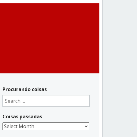
Procurando coisas
Search
for:
Coisas passadas
Coisas
passadas