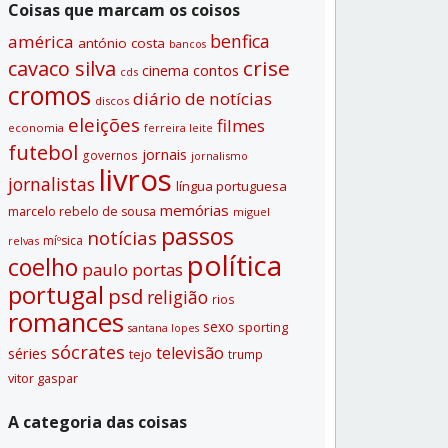
Coisas que marcam os coisos
benfica
américa
antónio costa
bancos
crise
cavaco silva
contos
cinema
cds
cromos
diário de notí­cias
discos
eleições
filmes
economia
ferreira leite
futebol
jornais
governos
jornalismo
livros
jornalistas
lí­ngua portuguesa
memórias
marcelo rebelo de sousa
miguel
passos
notí­cias
míºsica
relvas
polí­tica
coelho
paulo portas
portugal
psd
religião
rios
romances
sexo
sporting
santana lopes
sócrates
televisão
séries
tejo
trump
vitor gaspar
A categoria das coisas