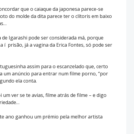
oncordar que o caiaque da japonesa parece-se
o do molde da dita parece ter o clítoris em baixo
as…
a de Igarashi pode ser considerada má, porque
a í prisão, já a vagina da Erica Fontes, só pode ser
rtuguesinha assim para o escanzelado que, certo
 a um anúncio para entrar num filme porno, “por
egundo ela conta.
 um ver se te avias, filme atrás de filme – e digo
riedade…
ste ano ganhou um prémio pela melhor artista