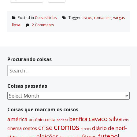
Posted in
Coisas Lidas
Tagged
livros
,
romances
,
vargas
llosa
2 Comments
Procurando coisas
Search
for:
Coisas passadas
Coisas
passadas
Coisas que marcam os coisos
cavaco silva
benfica
américa
antónio costa
cds
bancos
cromos
crise
diário de notí­
contos
cinema
discos
futebol
eleições
cias
filmes