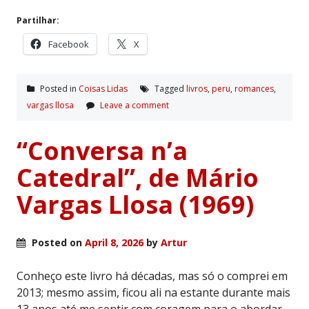
Partilhar:
Facebook
X
Posted in
Coisas Lidas
Tagged
livros
,
peru
,
romances
,
vargas llosa
Leave a comment
“Conversa n’a
Catedral”, de Mário
Vargas Llosa (1969)
Posted on
April 8, 2026
by
Artur
Conheço este livro há décadas, mas só o comprei em
2013; mesmo assim, ficou ali na estante durante mais
13 anos até me sentir com coragem para o abordar,