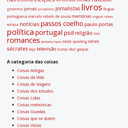
economia
ferreira leite
livros
jornalistas
jornais
lí­ngua
governos
jornalismo
memórias
portuguesa
marcelo rebelo de sousa
miguel relvas
passos coelho
notí­cias
paulo portas
míºsica
polí­tica
portugal
psd
religião
rios
romances
sexo
séries
sporting
santana lopes
sócrates
televisão
tejo
vitor gaspar
trump
A categoria das coisas
Coisas Antigas
Coisas da Vida
Coisas de Viagens
Coisas dos estudos
Coisas Lidas
Coisas meteóricas
Coisas Ouvidas
Coisas que se dizem
Coisas Vistas