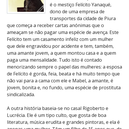
é o mestiço Felícito Yanaqué,
dono de uma empresa de
transportes da cidade de Piura
que começa a receber cartas anónimas que o
ameaçam se não pagar uma espécie de avença. Este
Felícito tem um casamento infeliz com um mulher
que dele engravidou por acidente e tem, também,
uma amante jovem, a quem montou casa e a quem
paga uma mensalidade. Tudo isto é contado
menorizando sempre o papel das mulheres: a esposa
de Felícito é gorda, feia, beata e há muito tempo que
não vai para a cama com ele e Mabel, a amante, é
jovem, bonita e, no fundo, uma espécie de prostituta
sindicalizada.
A outra história baseia-se no casal Rigoberto e
Lucrécia. Ele é um tipo culto, que gosta de boa
literatura, música erudita e grandes pintoras, e ela é
apenas uma mulher. Têm um filho de 15 anos que, de