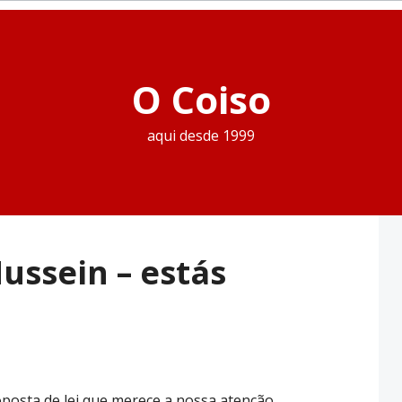
O Coiso
aqui desde 1999
ussein – estás
osta de lei que merece a nossa atenção.