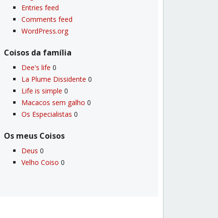
Entries feed
Comments feed
WordPress.org
Coisos da famí­lia
Dee's life
0
La Plume Dissidente
0
Life is simple
0
Macacos sem galho
0
Os Especialistas
0
Os meus Coisos
Deus
0
Velho Coiso
0