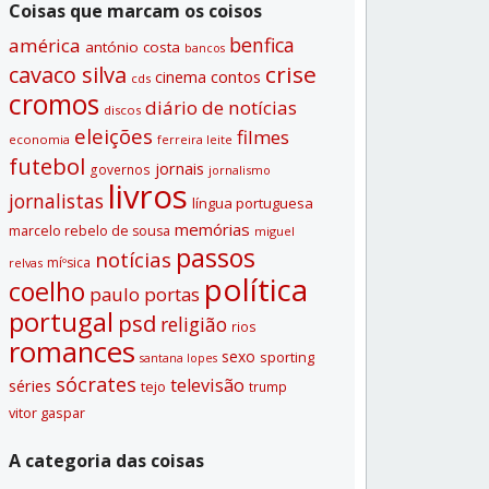
Coisas que marcam os coisos
benfica
américa
antónio costa
bancos
crise
cavaco silva
contos
cinema
cds
cromos
diário de notí­cias
discos
eleições
filmes
economia
ferreira leite
futebol
jornais
governos
jornalismo
livros
jornalistas
lí­ngua portuguesa
memórias
marcelo rebelo de sousa
miguel
passos
notí­cias
míºsica
relvas
polí­tica
coelho
paulo portas
portugal
psd
religião
rios
romances
sexo
sporting
santana lopes
sócrates
televisão
séries
tejo
trump
vitor gaspar
A categoria das coisas