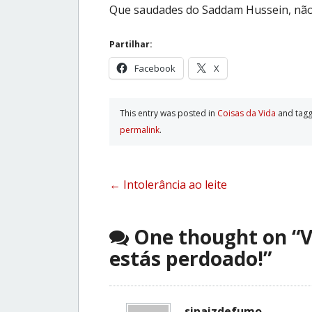
Que saudades do Saddam Hussein, nã
Partilhar:
Facebook
X
This entry was posted in
Coisas da Vida
and tag
permalink
.
Post
←
Intolerância ao leite
navigation
One thought on “
V
estás perdoado!
”
sinaizdefumo