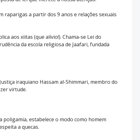
m raparigas a partir dos 9 anos e relações sexuais
ica aos xiitas (que alívio!). Chama-se Lei do
udência da escola religiosa de Jaafari, fundada
a Justiça iraquiano Hassam al-Shimmari, membro do
izer virtude.
 a poligamia, estabelece o modo como homem
espeita a quecas.