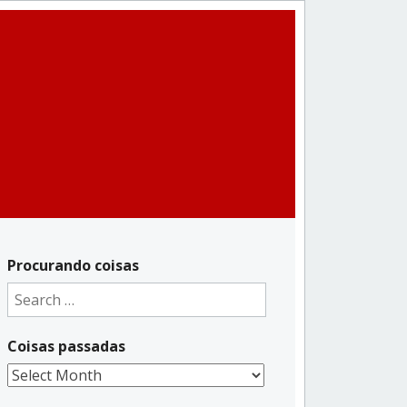
Procurando coisas
Search
for:
Coisas passadas
Coisas
passadas