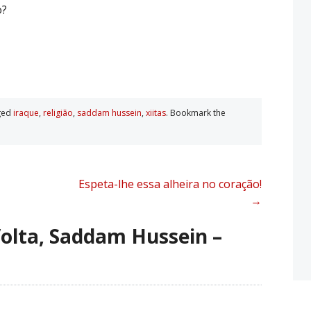
o?
ged
iraque
,
religião
,
saddam hussein
,
xiitas
. Bookmark the
Espeta-lhe essa alheira no coração!
→
olta, Saddam Hussein –