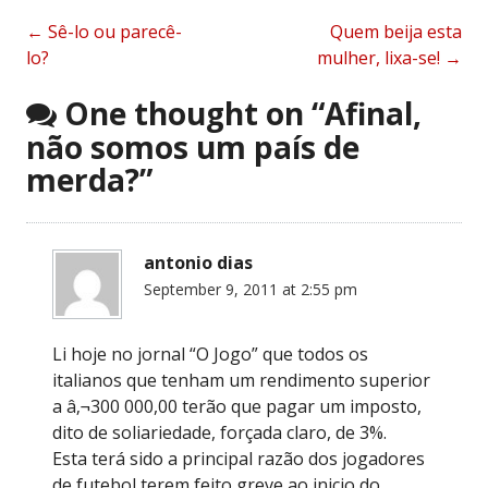
Post
←
Sê-lo ou parecê-
Quem beija esta
lo?
mulher, lixa-se!
→
navigation
One thought on “
Afinal,
não somos um país de
merda?
”
antonio dias
September 9, 2011 at 2:55 pm
Li hoje no jornal “O Jogo” que todos os
italianos que tenham um rendimento superior
a â‚¬300 000,00 terão que pagar um imposto,
dito de soliariedade, forçada claro, de 3%.
Esta terá sido a principal razão dos jogadores
de futebol terem feito greve ao inicio do