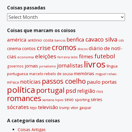
n
Coisas passadas
a
t
Coisas
i
passadas
v
Coisas que marcam os coisos
e
cavaco silva
benfica
américa
antónio costa
cds
bancos
:
cromos
crise
diário de notí­
contos
cinema
discos
futebol
eleições
cias
filmes
economia
ferreira leite
livros
jornalistas
jornais
lí­ngua
governos
jornalismo
memórias
portuguesa
marcelo rebelo de sousa
miguel relvas
passos coelho
notí­cias
paulo portas
míºsica
polí­tica
portugal
psd
religião
rios
romances
sexo
séries
sporting
santana lopes
sócrates
televisão
tejo
vitor gaspar
trump
A categoria das coisas
Coisas Antigas