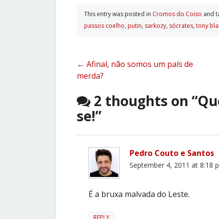
This entry was posted in
Cromos do Coiso
and 
passos coelho
,
putin
,
sarkozy
,
sócrates
,
tony bla
Post
←
Afinal, não somos um país de
merda?
navigation
2 thoughts on “
Que
se!
”
Pedro Couto e Santos
September 4, 2011 at 8:18 
É a bruxa malvada do Leste.
REPLY