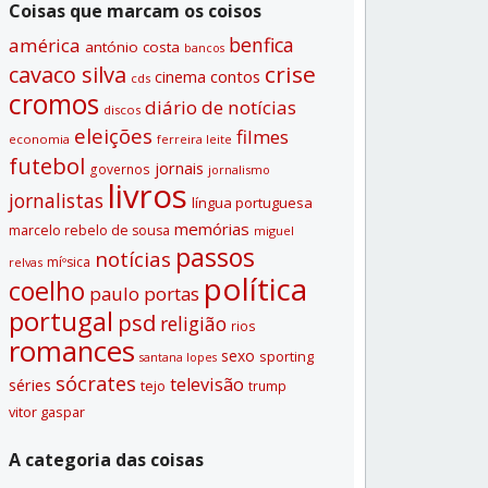
Coisas que marcam os coisos
benfica
américa
antónio costa
bancos
crise
cavaco silva
contos
cinema
cds
cromos
diário de notí­cias
discos
eleições
filmes
economia
ferreira leite
futebol
jornais
governos
jornalismo
livros
jornalistas
lí­ngua portuguesa
memórias
marcelo rebelo de sousa
miguel
passos
notí­cias
míºsica
relvas
polí­tica
coelho
paulo portas
portugal
psd
religião
rios
romances
sexo
sporting
santana lopes
sócrates
televisão
séries
tejo
trump
vitor gaspar
A categoria das coisas