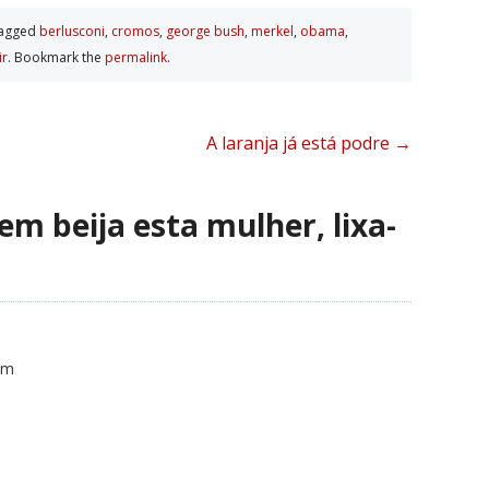
tagged
berlusconi
,
cromos
,
george bush
,
merkel
,
obama
,
ir
. Bookmark the
permalink
.
A laranja já está podre
→
m beija esta mulher, lixa-
pm