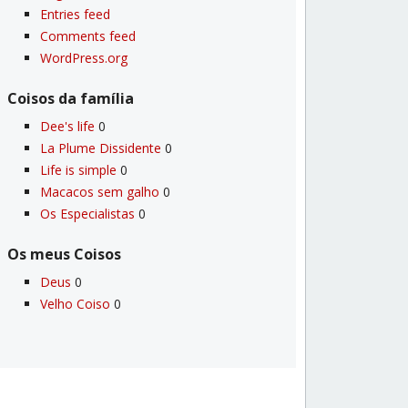
Entries feed
Comments feed
WordPress.org
Coisos da famí­lia
Dee's life
0
La Plume Dissidente
0
Life is simple
0
Macacos sem galho
0
Os Especialistas
0
Os meus Coisos
Deus
0
Velho Coiso
0