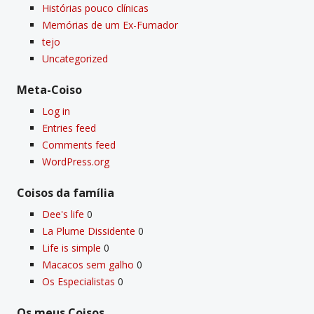
Histórias pouco clí­nicas
Memórias de um Ex-Fumador
tejo
Uncategorized
Meta-Coiso
Log in
Entries feed
Comments feed
WordPress.org
Coisos da famí­lia
Dee's life
0
La Plume Dissidente
0
Life is simple
0
Macacos sem galho
0
Os Especialistas
0
Os meus Coisos