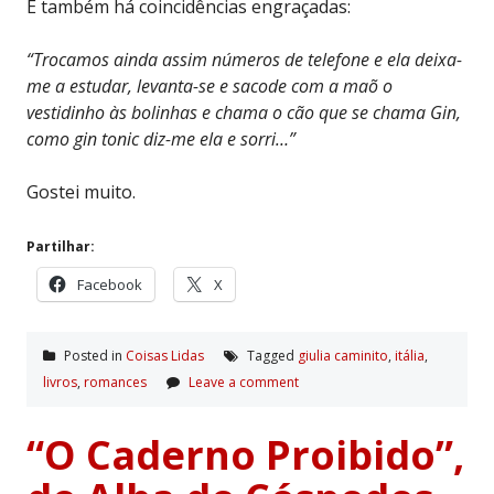
E também há coincidências engraçadas:
“Trocamos ainda assim números de telefone e ela deixa-
me a estudar, levanta-se e sacode com a maõ o
vestidinho às bolinhas e chama o cão que se chama Gin,
como gin tonic diz-me ela e sorri…”
Gostei muito.
Partilhar:
Facebook
X
Posted in
Coisas Lidas
Tagged
giulia caminito
,
itália
,
livros
,
romances
Leave a comment
“O Caderno Proibido”,