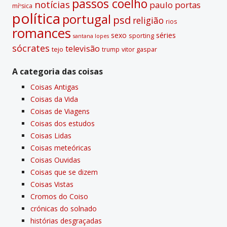
passos coelho
notí­cias
paulo portas
míºsica
polí­tica
portugal
psd
religião
rios
romances
sexo
séries
sporting
santana lopes
sócrates
televisão
tejo
vitor gaspar
trump
A categoria das coisas
Coisas Antigas
Coisas da Vida
Coisas de Viagens
Coisas dos estudos
Coisas Lidas
Coisas meteóricas
Coisas Ouvidas
Coisas que se dizem
Coisas Vistas
Cromos do Coiso
crónicas do solnado
histórias desgraçadas