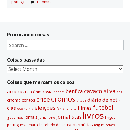
portugal
1 Comment
Procurando coisas
Search
for:
Coisas passadas
Coisas
passadas
Coisas que marcam os coisos
cavaco silva
benfica
américa
antónio costa
cds
bancos
cromos
crise
diário de notí­
contos
cinema
discos
futebol
eleições
cias
filmes
economia
ferreira leite
livros
jornalistas
jornais
lí­ngua
governos
jornalismo
memórias
portuguesa
marcelo rebelo de sousa
miguel relvas