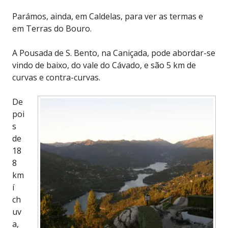
Parámos, ainda, em Caldelas, para ver as termas e
em Terras do Bouro.
A Pousada de S. Bento, na Caniçada, pode abordar-se
vindo de baixo, do vale do Cávado, e são 5 km de
curvas e contra-curvas.
De
poi
s
de
18
8
km
í
ch
uv
a,