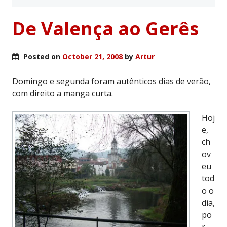
De Valença ao Gerês
Posted on
October 21, 2008
by
Artur
Domingo e segunda foram autênticos dias de verão,
com direito a manga curta.
Hoj
e,
ch
ov
eu
tod
o o
dia,
po
r