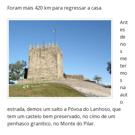
Foram mais 420 km para regressar a casa.
Ant
es
de
no
s
me
ter
mo
s
na
aut
o
estrada, demos um salto a Póvoa do Lanhoso, que
tem um castelo bem preservado, no cimo de um
penhasco granítico, no Monte do Pilar.