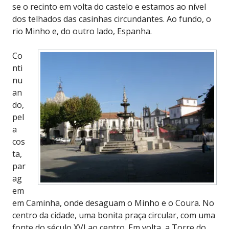
se o recinto em volta do castelo e estamos ao nível
dos telhados das casinhas circundantes. Ao fundo, o
rio Minho e, do outro lado, Espanha.
Co
nti
nu
an
do,
pel
a
cos
ta,
par
ag
em
em Caminha, onde desaguam o Minho e o Coura. No
centro da cidade, uma bonita praça circular, com uma
fonte do século XVI ao centro. Em volta, a Torre do