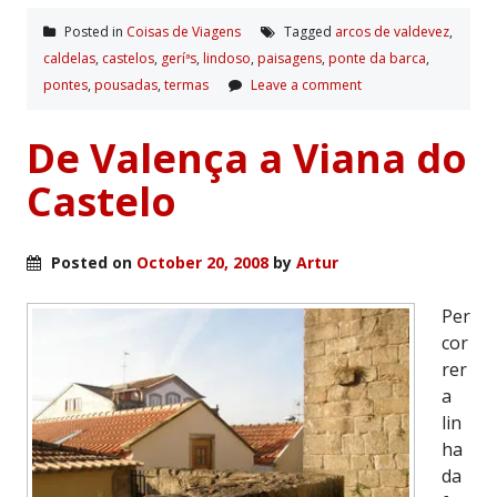
Posted in
Coisas de Viagens
Tagged
arcos de valdevez
,
caldelas
,
castelos
,
geríªs
,
lindoso
,
paisagens
,
ponte da barca
,
pontes
,
pousadas
,
termas
Leave a comment
De Valença a Viana do
Castelo
Posted on
October 20, 2008
by
Artur
Per
cor
rer
a
lin
ha
da