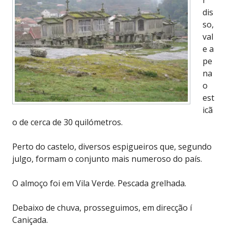
dis
so,
val
e a
pe
na
o
est
icã
o de cerca de 30 quilómetros.
Perto do castelo, diversos espigueiros que, segundo
julgo, formam o conjunto mais numeroso do país.
O almoço foi em Vila Verde. Pescada grelhada.
Debaixo de chuva, prosseguimos, em direcção í
Caniçada.