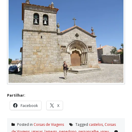
Partilhar:
Facebook
X
Posted in
Coisas de Viagens
Tagged
castelos
,
Coisas
de Viagens
,
igrejas
,
lamego
,
penedono
,
sernancelhe
,
viseu