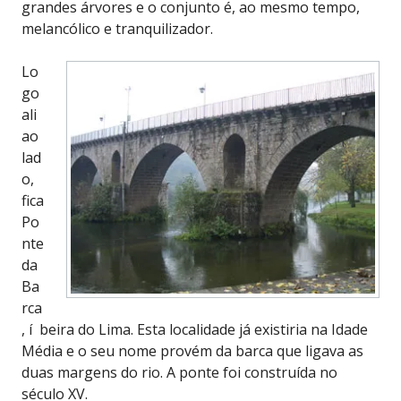
grandes árvores e o conjunto é, ao mesmo tempo,
melancólico e tranquilizador.
Lo
go
ali
ao
lad
o,
fica
Po
nte
da
Ba
rca
, í beira do Lima. Esta localidade já existiria na Idade
Média e o seu nome provém da barca que ligava as
duas margens do rio. A ponte foi construída no
século XV.