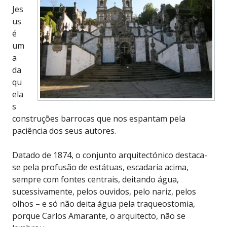
Jes
us
é
um
a
da
qu
ela
s
construções barrocas que nos espantam pela
paciência dos seus autores.
Datado de 1874, o conjunto arquitectónico destaca-
se pela profusão de estátuas, escadaria acima,
sempre com fontes centrais, deitando água,
sucessivamente, pelos ouvidos, pelo nariz, pelos
olhos – e só não deita água pela traqueostomia,
porque Carlos Amarante, o arquitecto, não se