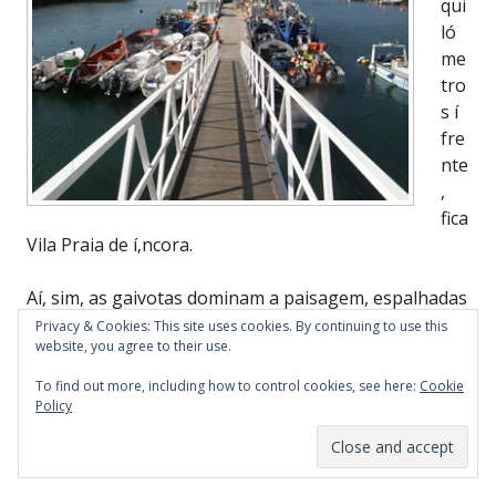
qui
ló
me
tro
s í
fre
nte
,
fica
Vila Praia de í‚ncora.
Aí, sim, as gaivotas dominam a paisagem, espalhadas
pelo chão, pelo telhado da lota e nos muros do forte
Privacy & Cookies: This site uses cookies. By continuing to use this
website, you agree to their use.
da Lagarteira, situado junto a uma enseada, onde
descansam os coloridos barcos de pesca.
To find out more, including how to control cookies, see here:
Cookie
Policy
Depois, a praia de areia branca, com o Atlântico em
rebuliço.