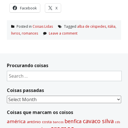
Facebook
X
Posted in
Coisas Lidas
Tagged
alba de céspedes
,
itália
,
livros
,
romances
Leave a comment
Procurando coisas
Search
for:
Coisas passadas
Coisas
passadas
Coisas que marcam os coisos
cavaco silva
benfica
américa
antónio costa
cds
bancos