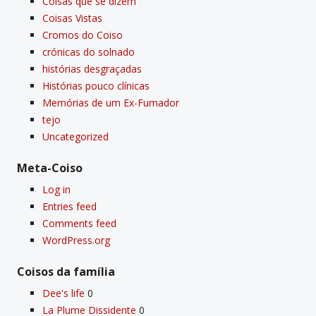
Coisas que se dizem
Coisas Vistas
Cromos do Coiso
crónicas do solnado
histórias desgraçadas
Histórias pouco clí­nicas
Memórias de um Ex-Fumador
tejo
Uncategorized
Meta-Coiso
Log in
Entries feed
Comments feed
WordPress.org
Coisos da famí­lia
Dee's life
0
La Plume Dissidente
0