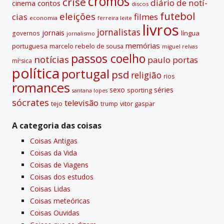
cromos
crise
diário de notí­
contos
cinema
discos
futebol
eleições
cias
filmes
economia
ferreira leite
livros
jornalistas
jornais
lí­ngua
governos
jornalismo
memórias
portuguesa
marcelo rebelo de sousa
miguel relvas
passos coelho
notí­cias
paulo portas
míºsica
polí­tica
portugal
psd
religião
rios
romances
sexo
séries
sporting
santana lopes
sócrates
televisão
tejo
vitor gaspar
trump
A categoria das coisas
Coisas Antigas
Coisas da Vida
Coisas de Viagens
Coisas dos estudos
Coisas Lidas
Coisas meteóricas
Coisas Ouvidas