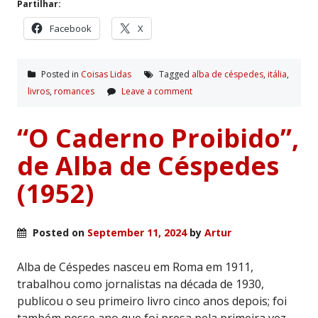
Partilhar:
Facebook
X
Posted in
Coisas Lidas
Tagged
alba de céspedes
,
itália
,
livros
,
romances
Leave a comment
“O Caderno Proibido”,
de Alba de Céspedes
(1952)
Posted on
September 11, 2024
by
Artur
Alba de Céspedes nasceu em Roma em 1911,
trabalhou como jornalistas na década de 1930,
publicou o seu primeiro livro cinco anos depois; foi
também nesse ano que foi presa pela primeira vez,