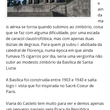
e
ain
da
ma
is aérea se torna quando subimos ao zimbório, coisa
que se faz com alguma dificuldade, por uma escada
de caracol claustrofóbica, mas com apenas duas
dúzias de degraus. Para quem já subiu í abóbada da
catedral de Florença, numa época em que ainda
fumava 15 cigarros por dia, seria uma vergonha não
subir ao modesto zimbório da Basílica de Santa
Luzia.
A Basílica foi construída entre 1903 e 1943 e salta
logo í vista que foi inspirada no Sacré-Coeur de
Paris.
Viana do Castelo tem muito para ver e demos apenas
um pequeno passeio pela Praça da República,