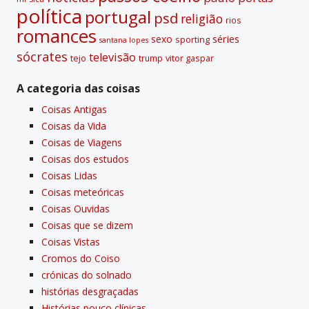
polí­tica
portugal
psd
religião
rios
romances
sexo
séries
sporting
santana lopes
sócrates
televisão
tejo
vitor gaspar
trump
A categoria das coisas
Coisas Antigas
Coisas da Vida
Coisas de Viagens
Coisas dos estudos
Coisas Lidas
Coisas meteóricas
Coisas Ouvidas
Coisas que se dizem
Coisas Vistas
Cromos do Coiso
crónicas do solnado
histórias desgraçadas
Histórias pouco clí­nicas