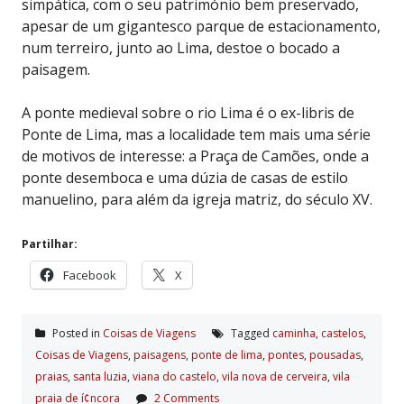
simpática, com o seu património bem preservado,
apesar de um gigantesco parque de estacionamento,
num terreiro, junto ao Lima, destoe o bocado a
paisagem.
A ponte medieval sobre o rio Lima é o ex-libris de
Ponte de Lima, mas a localidade tem mais uma série
de motivos de interesse: a Praça de Camões, onde a
ponte desemboca e uma dúzia de casas de estilo
manuelino, para além da igreja matriz, do século XV.
Partilhar:
Facebook
X
Posted in
Coisas de Viagens
Tagged
caminha
,
castelos
,
Coisas de Viagens
,
paisagens
,
ponte de lima
,
pontes
,
pousadas
,
praias
,
santa luzia
,
viana do castelo
,
vila nova de cerveira
,
vila
praia de í¢ncora
2 Comments