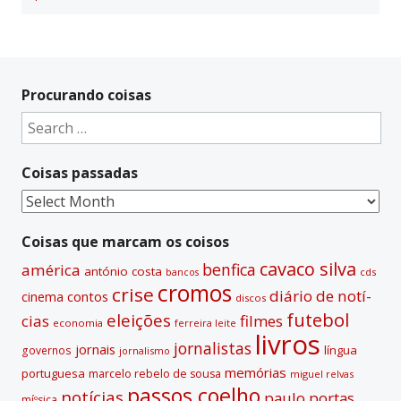
Procurando coisas
Search
for:
Coisas passadas
Coisas
passadas
Coisas que marcam os coisos
cavaco silva
benfica
américa
antónio costa
cds
bancos
cromos
crise
diário de notí­
contos
cinema
discos
futebol
eleições
cias
filmes
economia
ferreira leite
livros
jornalistas
jornais
lí­ngua
governos
jornalismo
memórias
portuguesa
marcelo rebelo de sousa
miguel relvas
passos coelho
notí­cias
paulo portas
míºsica