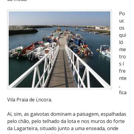
Po
uc
os
qui
ló
me
tro
s í
fre
nte
,
fica
Vila Praia de í‚ncora.
Aí, sim, as gaivotas dominam a paisagem, espalhadas
pelo chão, pelo telhado da lota e nos muros do forte
da Lagarteira, situado junto a uma enseada, onde