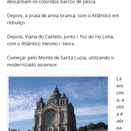
descansam os coloridos barcos de pesca.
Depois, a praia de areia branca, com o Atlântico em
rebuliço.
Depois, Viana do Castelo, junto í foz do rio Lima,
com o Atlântico mesmo í beira.
Começar pelo Monte de Santa Luzia, utilizando o
modernizado ascensor.
Lá
em
cim
a, a
vist
a é
aér
ea