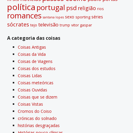
polí­tica
portugal
psd
religião
rios
romances
sexo
séries
sporting
santana lopes
sócrates
televisão
tejo
vitor gaspar
trump
A categoria das coisas
Coisas Antigas
Coisas da Vida
Coisas de Viagens
Coisas dos estudos
Coisas Lidas
Coisas meteóricas
Coisas Ouvidas
Coisas que se dizem
Coisas Vistas
Cromos do Coiso
crónicas do solnado
histórias desgraçadas
Histórias pouco clí­nicas