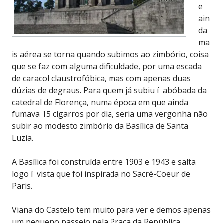
e
ain
da
ma
is aérea se torna quando subimos ao zimbório, coisa
que se faz com alguma dificuldade, por uma escada
de caracol claustrofóbica, mas com apenas duas
dúzias de degraus. Para quem já subiu í abóbada da
catedral de Florença, numa época em que ainda
fumava 15 cigarros por dia, seria uma vergonha não
subir ao modesto zimbório da Basílica de Santa
Luzia.
A Basílica foi construída entre 1903 e 1943 e salta
logo í vista que foi inspirada no Sacré-Coeur de
Paris.
Viana do Castelo tem muito para ver e demos apenas
um pequeno passeio pela Praça da República,