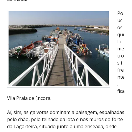
Po
uc
os
qui
ló
me
tro
s í
fre
nte
,
fica
Vila Praia de í‚ncora.
Aí, sim, as gaivotas dominam a paisagem, espalhadas
pelo chão, pelo telhado da lota e nos muros do forte
da Lagarteira, situado junto a uma enseada, onde