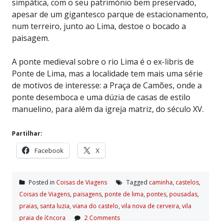
simpática, com o seu património bem preservado,
apesar de um gigantesco parque de estacionamento,
num terreiro, junto ao Lima, destoe o bocado a
paisagem.
A ponte medieval sobre o rio Lima é o ex-libris de
Ponte de Lima, mas a localidade tem mais uma série
de motivos de interesse: a Praça de Camões, onde a
ponte desemboca e uma dúzia de casas de estilo
manuelino, para além da igreja matriz, do século XV.
Partilhar:
Facebook
X
Posted in
Coisas de Viagens
Tagged
caminha
,
castelos
,
Coisas de Viagens
,
paisagens
,
ponte de lima
,
pontes
,
pousadas
,
praias
,
santa luzia
,
viana do castelo
,
vila nova de cerveira
,
vila
praia de í¢ncora
2 Comments