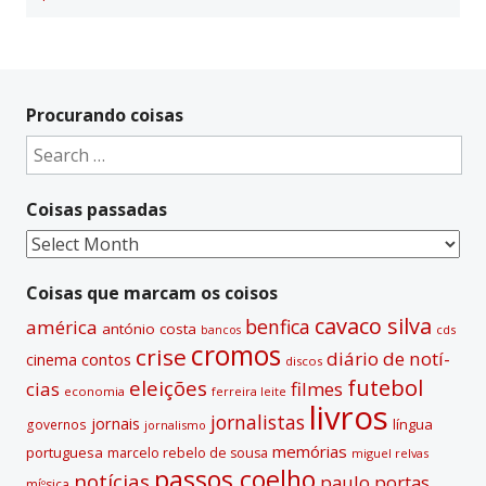
Procurando coisas
Search
for:
Coisas passadas
Coisas
passadas
Coisas que marcam os coisos
cavaco silva
benfica
américa
antónio costa
cds
bancos
cromos
crise
diário de notí­
contos
cinema
discos
futebol
eleições
cias
filmes
economia
ferreira leite
livros
jornalistas
jornais
lí­ngua
governos
jornalismo
memórias
portuguesa
marcelo rebelo de sousa
miguel relvas
passos coelho
notí­cias
paulo portas
míºsica