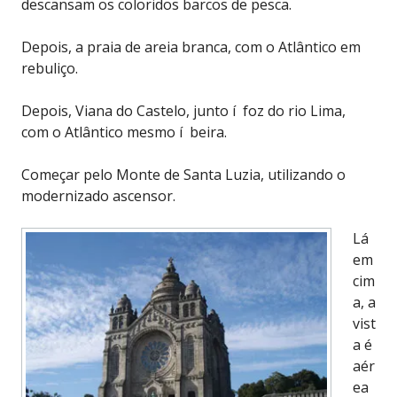
descansam os coloridos barcos de pesca.
Depois, a praia de areia branca, com o Atlântico em
rebuliço.
Depois, Viana do Castelo, junto í foz do rio Lima,
com o Atlântico mesmo í beira.
Começar pelo Monte de Santa Luzia, utilizando o
modernizado ascensor.
Lá
em
cim
a, a
vist
a é
aér
ea