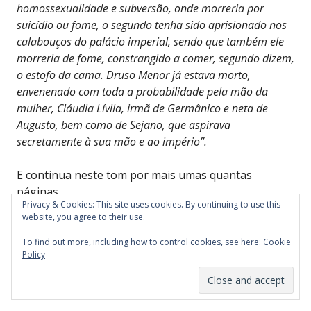
homossexualidade e subversão, onde morreria por
suicídio ou fome, o segundo tenha sido aprisionado nos
calabouços do palácio imperial, sendo que também ele
morreria de fome, constrangido a comer, segundo dizem,
o estofo da cama. Druso Menor já estava morto,
envenenado com toda a probabilidade pela mão da
mulher, Cláudia Lívila, irmã de Germânico e neta de
Augusto, bem como de Sejano, que aspirava
secretamente à sua mão e ao império”.
E continua neste tom por mais umas quantas
páginas.
Privacy & Cookies: This site uses cookies. By continuing to use this
website, you agree to their use.
Ficamos aliviados quando o livro chega ao fim…
To find out more, including how to control cookies, see here:
Cookie
Policy
Partilhar:
Facebook
X