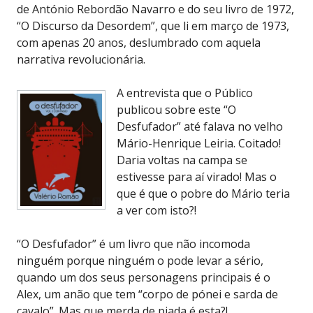
de António Rebordão Navarro e do seu livro de 1972,
“O Discurso da Desordem”, que li em março de 1973,
com apenas 20 anos, deslumbrado com aquela
narrativa revolucionária.
A entrevista que o Público
publicou sobre este “O
Desfufador” até falava no velho
Mário-Henrique Leiria. Coitado!
Daria voltas na campa se
estivesse para aí virado! Mas o
que é que o pobre do Mário teria
a ver com isto?!
“O Desfufador” é um livro que não incomoda
ninguém porque ninguém o pode levar a sério,
quando um dos seus personagens principais é o
Alex, um anão que tem “corpo de pónei e sarda de
cavalo”. Mas que merda de piada é esta?!