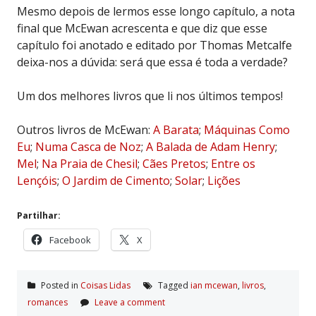
Mesmo depois de lermos esse longo capítulo, a nota
final que McEwan acrescenta e que diz que esse
capítulo foi anotado e editado por Thomas Metcalfe
deixa-nos a dúvida: será que essa é toda a verdade?
Um dos melhores livros que li nos últimos tempos!
Outros livros de McEwan:
A Barata
;
Máquinas Como
Eu
;
Numa Casca de Noz
;
A Balada de Adam Henry
;
Mel
;
Na Praia de Chesil
;
Cães Pretos
;
Entre os
Lençóis
;
O Jardim de Cimento
;
Solar
;
Lições
Partilhar:
Facebook
X
Posted in
Coisas Lidas
Tagged
ian mcewan
,
livros
,
romances
Leave a comment