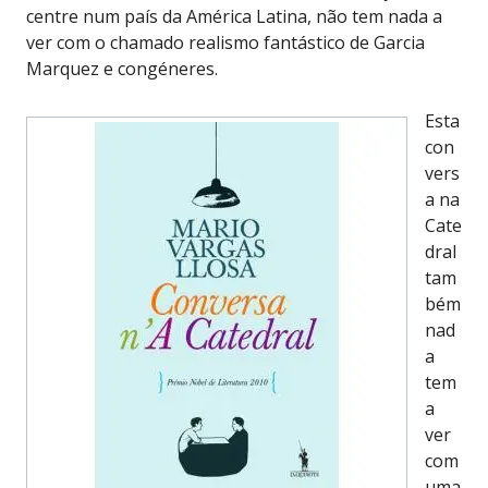
centre num país da América Latina, não tem nada a
ver com o chamado realismo fantástico de Garcia
Marquez e congéneres.
Esta
con
vers
a na
Cate
dral
tam
bém
nad
a
tem
a
ver
com
uma