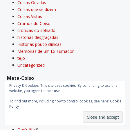
Coisas Ouvidas
Coisas que se dizem
Coisas Vistas
Cromos do Coiso
crónicas do solnado
histórias desgraçadas
Histórias pouco clí­nicas
Memórias de um Ex-Fumador
tejo
Uncategorized
Meta-Coiso
Privacy & Cookies: This site uses cookies. By continuing to use this
Log in
website, you agree to their use.
Entries feed
Comments feed
To find out more, including how to control cookies, see here:
Cookie
Policy
WordPress.org
Coisos da famí­lia
Dee's life
0