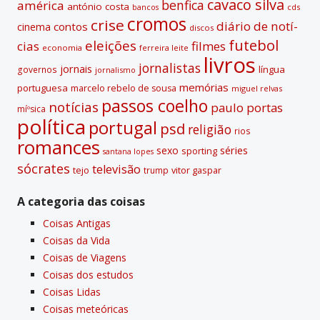
cavaco silva
benfica
américa
antónio costa
cds
bancos
cromos
crise
diário de notí­
contos
cinema
discos
futebol
eleições
cias
filmes
economia
ferreira leite
livros
jornalistas
jornais
lí­ngua
governos
jornalismo
memórias
portuguesa
marcelo rebelo de sousa
miguel relvas
passos coelho
notí­cias
paulo portas
míºsica
polí­tica
portugal
psd
religião
rios
romances
sexo
séries
sporting
santana lopes
sócrates
televisão
tejo
vitor gaspar
trump
A categoria das coisas
Coisas Antigas
Coisas da Vida
Coisas de Viagens
Coisas dos estudos
Coisas Lidas
Coisas meteóricas