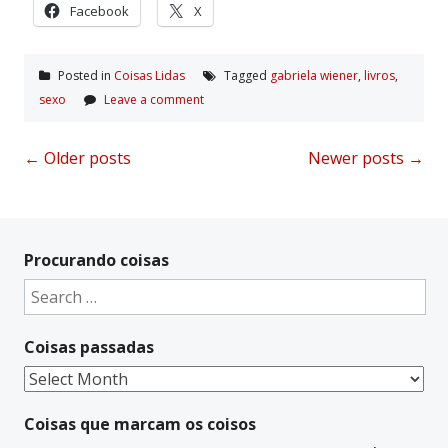
Facebook
X
Posted in
Coisas Lidas
Tagged
gabriela wiener
,
livros
,
sexo
Leave a comment
Posts
←
Older posts
Newer posts
→
navigation
Procurando coisas
Search
for:
Coisas passadas
Coisas
passadas
Coisas que marcam os coisos