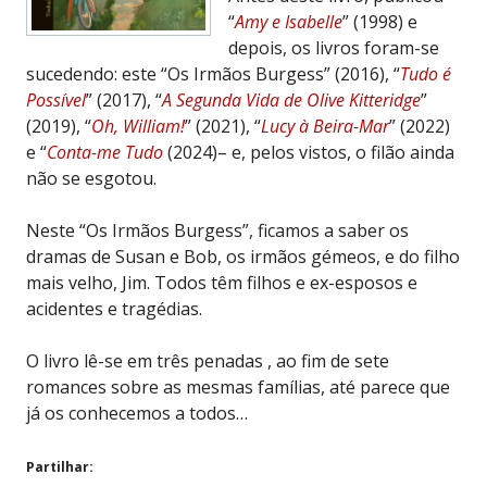
“
Amy e Isabelle
” (1998) e
depois, os livros foram-se
sucedendo: este “Os Irmãos Burgess” (2016), “
Tudo é
Possível
” (2017), “
A Segunda Vida de Olive Kitteridge
”
(2019), “
Oh, William!
” (2021), “
Lucy à Beira-Mar
” (2022)
e “
Conta-me Tudo
(2024)– e, pelos vistos, o filão ainda
não se esgotou.
Neste “Os Irmãos Burgess”, ficamos a saber os
dramas de Susan e Bob, os irmãos gémeos, e do filho
mais velho, Jim. Todos têm filhos e ex-esposos e
acidentes e tragédias.
O livro lê-se em três penadas , ao fim de sete
romances sobre as mesmas famílias, até parece que
já os conhecemos a todos…
Partilhar: