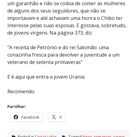
um garanhão e não se coibia de comer as mulheres
de alguns dos seus seguidores, que não se
importavam e até achavam uma honra o Chibo ter
interesse pelas suas esposas. E gostava, sobretudo,
de jovens virgens. Na página 373, diz:
“A receita de Petrónio e do rei Salomão: uma
conazinha fresca para devolver a juventude a um
veterano de setenta primaveras”
E é aqui que entra a jovem Urania.
Recomendo.
Partilhar:
Facebook
X
Posted in
Coisas Lidas
Tagged
livros
,
romances
,
vargas