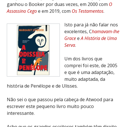
ganhou o Booker por duas vezes, em 2000 com
O
Assassino Cego
e em 2019, com
Os Testamentos
.
Isto para já não falar nos
excelentes, C
hamavam-lhe
Grace
e
A História de Uma
Serva
.
Um dos livros que
comprei foi este, de 2005
e que é uma adaptação,
muito adaptada, da
história de Penélope e de Ulisses.
Não sei o que passou pela cabeça de Atwood para
escrever este pequeno livro muito pouco
interessante.
Acho que os grandes escritores também têm direito